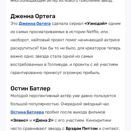
многообещающий актёр из нового поколения звёзд.
Дженна Ортега
Это
Дженна Ортега
сделала сериал
«Уэнсдэй»
одним
из самых просматриваемых в истории Netflix, или,
наоборот, хайповый проект помог начинающей актрисе
раскрутиться? Как бы то ни было, для креаторов теперь
важно одно: звезда стала одной из самых
востребованных в Голливуде, и проекты с её участием
гарантированно принесут огромную прибыль.
Остин Батлер
Молодой перспективный актёр уже давно пользуется
большой популярностью. Очередной звёздный час
Остина Батлера
пробил после выхода фильмов
«Элвис»
и
«Дюна 2»
с его участием. Кинокритики
часто сравнивают звезду с
Брэдом Питтом
и считают,