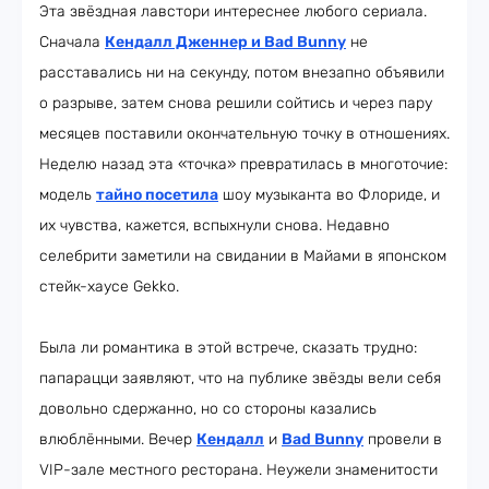
Эта звёздная лавстори интереснее любого сериала.
Сначала
Кендалл Дженнер и Bad Bunny
не
расставались ни на секунду, потом внезапно объявили
о разрыве, затем снова решили сойтись и через пару
месяцев поставили окончательную точку в отношениях.
Неделю назад эта «точка» превратилась в многоточие:
модель
тайно посетила
шоу музыканта во Флориде, и
их чувства, кажется, вспыхнули снова. Недавно
селебрити заметили на свидании в Майами в японском
стейк-хаусе Gekko.
Была ли романтика в этой встрече, сказать трудно:
папарацци заявляют, что на публике звёзды вели себя
довольно сдержанно, но со стороны казались
влюблёнными. Вечер
Кендалл
и
Bad Bunny
провели в
VIP-зале местного ресторана. Неужели знаменитости