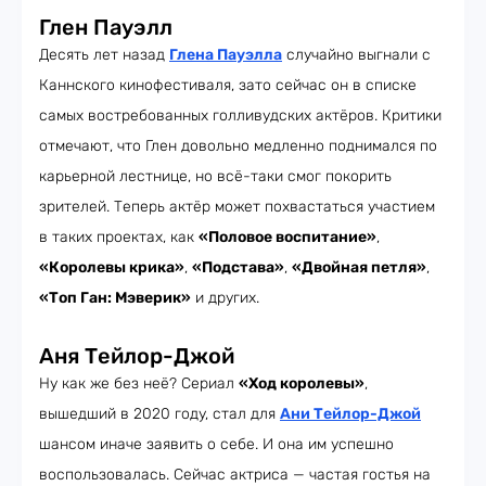
Глен Пауэлл
Десять лет назад
Глена Пауэлла
случайно выгнали с
Каннского кинофестиваля, зато сейчас он в списке
самых востребованных голливудских актёров. Критики
отмечают, что Глен довольно медленно поднимался по
карьерной лестнице, но всё-таки смог покорить
зрителей. Теперь актёр может похвастаться участием
в таких проектах, как
«Половое воспитание»
,
«Королевы крика»
,
«Подстава»
,
«Двойная петля»
,
«Топ Ган: Мэверик»
и других.
Аня Тейлор-Джой
Ну как же без неё? Сериал
«Ход королевы»
,
вышедший в 2020 году, стал для
Ани Тейлор-Джой
шансом иначе заявить о себе. И она им успешно
воспользовалась. Сейчас актриса — частая гостья на