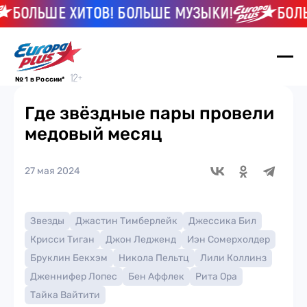
ОЛЬШЕ ХИТОВ! БОЛЬШЕ МУЗЫКИ!
БОЛЬШЕ
№ 1 в России*
Где звёздные пары провели
медовый месяц
27 мая 2024
Звезды
Джастин Тимберлейк
Джессика Бил
Крисси Тиган
Джон Ледженд
Иэн Сомерхолдер
Бруклин Бекхэм
Никола Пельтц
Лили Коллинз
Дженнифер Лопес
Бен Аффлек
Рита Ора
Тайка Вайтити