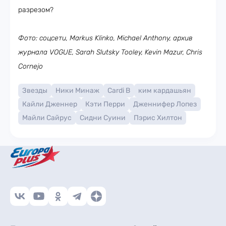
разрезом?
Фото: соцсети, Markus Klinko, Michael Anthony, архив
журнала VOGUE, Sarah Slutsky Tooley, Kevin Mazur, Chris
Cornejo
Звезды
Ники Минаж
Cardi B
ким кардашьян
Кайли Дженнер
Кэти Перри
Дженнифер Лопез
Майли Сайрус
Сидни Суини
Пэрис Хилтон