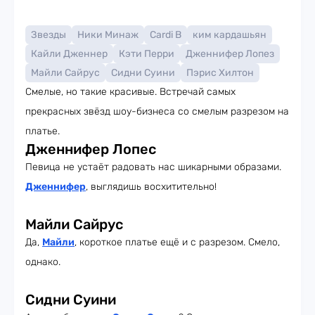
Звезды
Ники Минаж
Cardi B
ким кардашьян
Кайли Дженнер
Кэти Перри
Дженнифер Лопез
Майли Сайрус
Сидни Суини
Пэрис Хилтон
Смелые, но такие красивые. Встречай самых
прекрасных звёзд шоу-бизнеса со смелым разрезом на
платье.
Дженнифер Лопес
Певица не устаёт радовать нас шикарными образами.
Дженнифер
, выглядишь восхитительно!
Майли Сайрус
Да,
Майли
, короткое платье ещё и с разрезом. Смело,
однако.
Сидни Суини