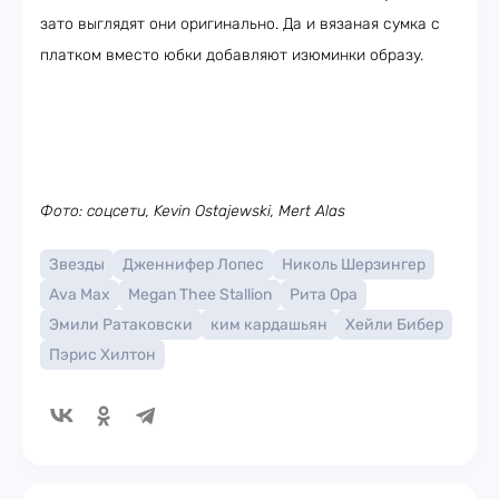
зато выглядят они оригинально. Да и вязаная сумка с
платком вместо юбки добавляют изюминки образу.
Фото: соцсети, Kevin Ostajewski, Mert Alas
Звезды
Дженнифер Лопес
Николь Шерзингер
Ava Max
Megan Thee Stallion
Рита Ора
Эмили Ратаковски
ким кардашьян
Хейли Бибер
Пэрис Хилтон