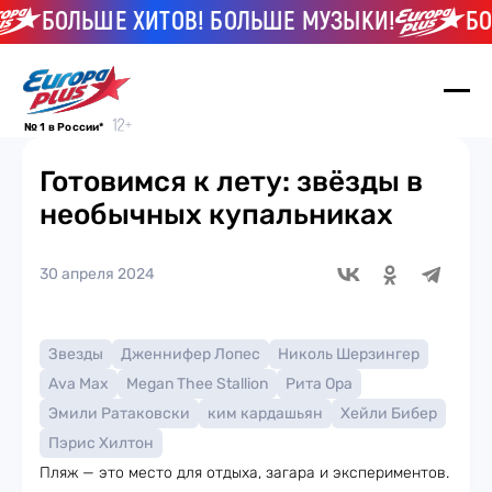
БОЛЬШЕ ХИТОВ! БОЛЬШЕ МУЗЫКИ!
БОЛЬ
№ 1 в России*
Готовимся к лету: звёзды в
необычных купальниках
30 апреля 2024
Звезды
Дженнифер Лопес
Николь Шерзингер
Ava Max
Megan Thee Stallion
Рита Ора
Эмили Ратаковски
ким кардашьян
Хейли Бибер
Пэрис Хилтон
Пляж — это место для отдыха, загара и экспериментов.