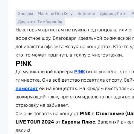
Звезды
Machine Gun Kelly
Бейонсе
Джаред Лето
P
Джастин Тимберлейк
Некоторым артистам не нужна подтанцовка или ог
эффектное шоу. Благодаря идеальной физической п
добиваются эффекта «вау» на концертах. Кто-то у
кто-то может прыгнуть в толпу с многоэтажки.
P!NK
До музыкальной карьеры
P!NK
была уверена, что п
гимнастка. Она всё детство посвятила спорту. Се
помогает
ей на концертах. На каждом выступлении
шокирующий трюк, при этом идеально попадая во вс
страховку не забывает.
Хочешь попасть на концерт
P!NK
в
Стокгольме (Шв
LIVE TOUR 2024
от
Европы Плюс
. Заполняй анке
двоих!