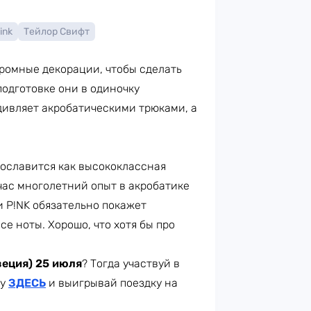
ink
Тейлор Свифт
ромные декорации, чтобы сделать
одготовке они в одиночку
дивляет акробатическими трюками, а
рославится как высококлассная
йчас многолетний опыт в акробатике
 P!NK обязательно покажет
е ноты. Хорошо, что хотя бы про
еция) 25 июля
? Тогда участвуй в
ту
ЗДЕСЬ
и выигрывай поездку на