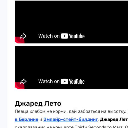
Джаред Лето
Певца хлебом не корми, дай забраться на высотку
в Берлине
и
Эмпайр-стейт-билдинг
,
Джаред Ле
скалолазания на концерте Thirty Seconds to Mars. 