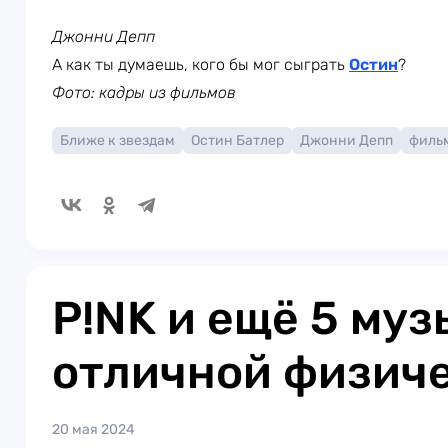
Джонни Депп
А как ты думаешь, кого бы мог сыграть
Остин
?
Фото: кадры из фильмов
Ближе к звездам
Остин Батлер
Джонни Депп
филь
P!NK и ещё 5 муз
отличной физич
20 мая 2024