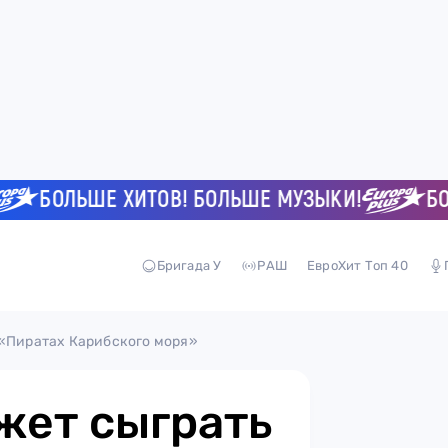
БОЛЬШЕ ХИТОВ! БОЛЬШЕ МУЗЫКИ!
БОЛЬШ
Бригада У
РАШ
ЕвроХит Топ 40
 «Пиратах Карибского моря»
жет сыграть