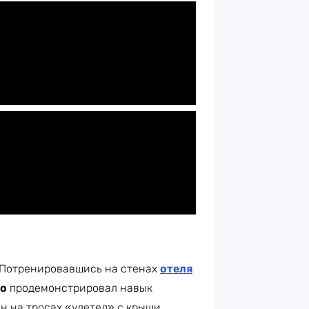
. Потренировавшись на стенах
отеля
то
продемонстрировал навык
Он на тросах «улетел» с крыши