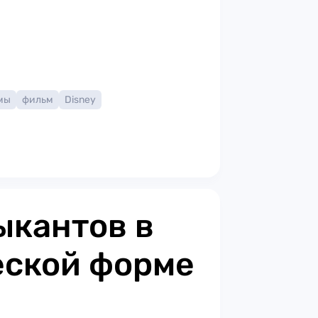
мы
фильм
Disney
ыкантов в
еской форме