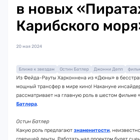
в новых «Пирата
Карибского моря
20 мая 2024
Ближе к звездам
Остин Батлер
Джонни Депп
филь
Из Фейда-Рауты Харконнена из «Дюны» в бесстраш
мощный трансфер в мире кино! Накануне инсайдер
рассматривает на главную роль в шестом фильме
Батлера
.
Остин Батлер
Какую роль предлагают
знаменитости
, неизвестн
грядущей ленты. Работать над проектом будет сце