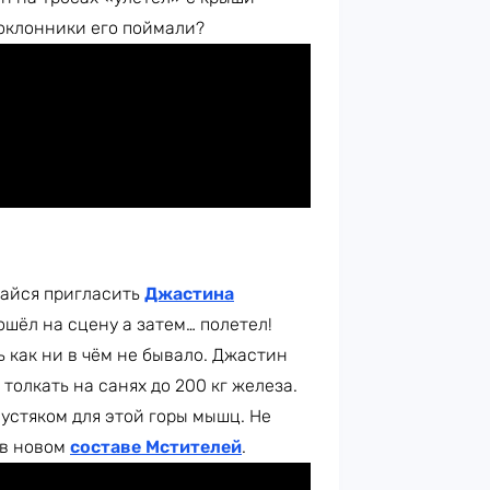
поклонники его поймали?
ытайся пригласить
Джастина
зошёл на сцену а затем… полетел!
 как ни в чём не бывало. Джастин
олкать на санях до 200 кг железа.
устяком для этой горы мышц. Не
 в новом
составе Мстителей
.