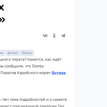
х
»
мы
фильм
Disney
ного пирата? Кажется, нас ждёт
ы сообщили, что Disney
 «Пиратов Карибского моря»
Остина
о. Нет пока подробностей и о сюжете
нарист оригинальной трилогии Тед