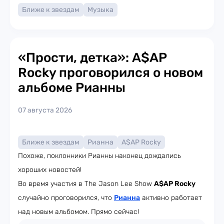
Ближе к звездам
Музыка
«Прости, детка»: A$AP
Rocky проговорился о новом
альбоме Рианны
07 августа 2026
Ближе к звездам
Рианна
A$AP Rocky
Похоже, поклонники Рианны наконец дождались
хороших новостей!
Во время участия в The Jason Lee Show
A$AP Rocky
случайно проговорился, что
Рианна
активно работает
над новым альбомом. Прямо сейчас!