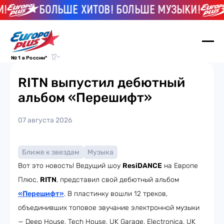
БОЛЬШЕ ХИТОВ! БОЛЬШЕ МУЗЫКИ!
№ 1 в России*
RITN выпустил дебютный
альбом «Перешифт»
07 августа 2026
Ближе к звездам
Музыка
Вот это новость! Ведущий шоу
ResiDANCE
на Европе
Плюс,
RITN
, представил свой дебютный альбом
«Перешифт»
. В пластинку вошли 12 треков,
объединивших топовое звучание электронной музыки
— Deep House, Tech House, UK Garage, Electronica, UK