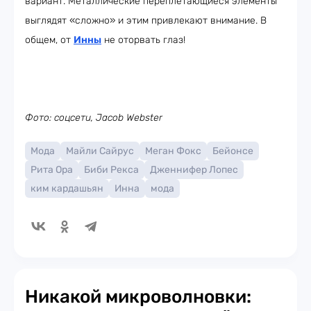
вариант. Металлические переплетающиеся элементы
выглядят «сложно» и этим привлекают внимание. В
общем, от
Инны
не оторвать глаз!
Фото: соцсети, Jacob Webster
Мода
Майли Сайрус
Меган Фокс
Бейонсе
Рита Ора
Биби Рекса
Дженнифер Лопес
ким кардашьян
Инна
мода
Никакой микроволновки: