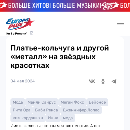
БОЛЬШЕ ХИТОВ! БОЛЬШЕ МУЗЫКИ!
БОЛЬШ
№ 1 в России*
Платье-кольчуга и другой
«металл» на звёздных
красотках
04 мая 2024
Мода
Майли Сайрус
Меган Фокс
Бейонсе
Рита Ора
Биби Рекса
Дженнифер Лопес
ким кардашьян
Инна
мода
Иметь железные нервы мечтают многие. А вот