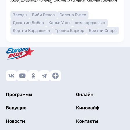
Stick, кампейн Darling, кампейн Lemme, Maddie Cordoba
Звезды
Биби Рекса
Селена Гомес
Джастин Бибер
Канье Уэст
ким кардашьян
Кортни Кардашьян
Трэвис Баркер
Бритни Спирс
Программы
Онлайн
Ведущие
Кинокайф
Новости
Контакты