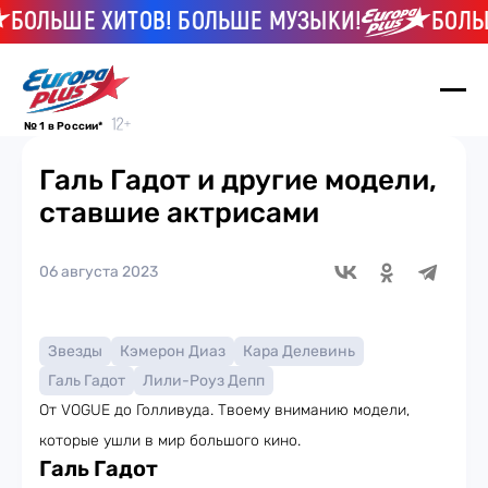
ЛЬШЕ ХИТОВ! БОЛЬШЕ МУЗЫКИ!
БОЛЬШЕ 
№ 1 в России*
Галь Гадот и другие модели,
ставшие актрисами
06 августа 2023
Звезды
Кэмерон Диаз
Кара Делевинь
Галь Гадот
Лили-Роуз Депп
От VOGUE до Голливуда. Твоему вниманию модели,
которые ушли в мир большого кино.
Галь Гадот