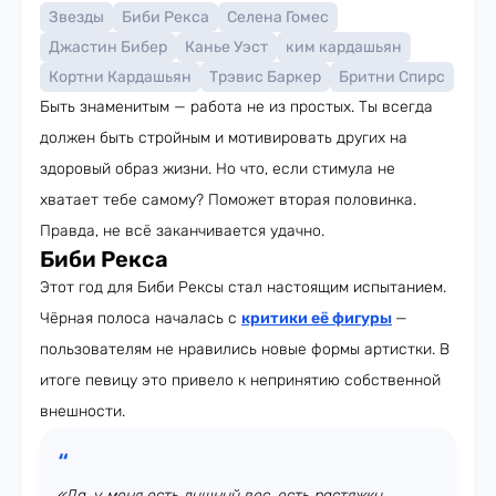
Звезды
Биби Рекса
Селена Гомес
Джастин Бибер
Канье Уэст
ким кардашьян
Кортни Кардашьян
Трэвис Баркер
Бритни Спирс
Быть знаменитым — работа не из простых. Ты всегда
должен быть стройным и мотивировать других на
здоровый образ жизни. Но что, если стимула не
хватает тебе самому? Поможет вторая половинка.
Правда, не всё заканчивается удачно.
Биби Рекса
Этот год для Биби Рексы стал настоящим испытанием.
Чёрная полоса началась с
критики её фигуры
—
пользователям не нравились новые формы артистки. В
итоге певицу это привело к непринятию собственной
внешности.
«Да, у меня есть лишний вес, есть растяжки,