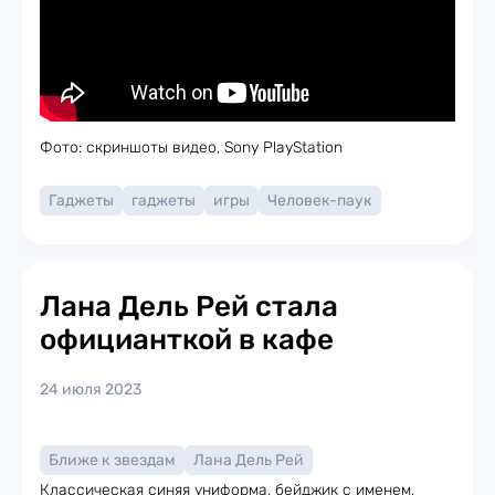
Фото: скриншоты видео, Sony PlayStation
Гаджеты
гаджеты
игры
Человек-паук
Лана Дель Рей стала
официанткой в кафе
24 июля 2023
Ближе к звездам
Лана Дель Рей
Классическая синяя униформа, бейджик с именем,