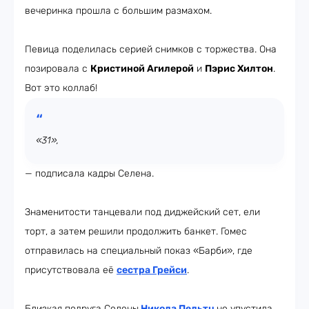
вечеринка прошла с большим размахом.
Певица поделилась серией снимков с торжества. Она
позировала c
Кристиной Агилерой
и
Пэрис Хилтон
.
Вот это коллаб!
«31»,
— подписала кадры Селена.
Знаменитости танцевали под диджейский сет, ели
торт, а затем решили продолжить банкет. Гомес
отправилась на специальный показ «Барби», где
присутствовала её
сестра
Грейс
и
.
Близкая подруга Селены
Никола Пельтц
не упустила