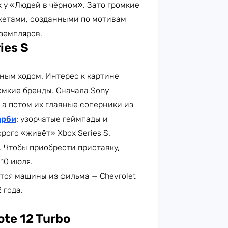
к у «Людей в чёрном». Зато громкие
жетами, созданными по мотивам
земпляров.
ies S
ным ходом. Интерес к картине
ромкие бренды. Сначала Sony
, а потом их главные соперники из
арби
: узорчатые геймпады и
ого «живёт» Xbox Series S.
 Чтобы приобрести приставку,
10 июля.
ятся машины из фильма — Chevrolet
 года.
ote 12 Turbo