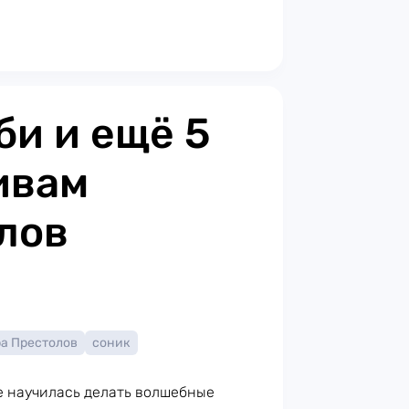
би и ещё 5
ивам
лов
ра Престолов
соник
е научилась делать волшебные