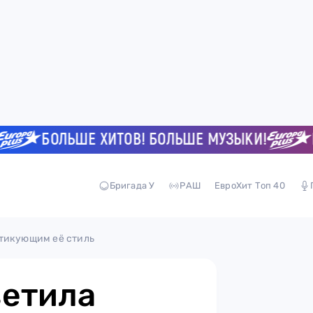
БОЛЬШЕ ХИТОВ! БОЛЬШЕ МУЗЫКИ!
БОЛ
Бригада У
РАШ
ЕвроХит Топ 40
итикующим её стиль
ветила