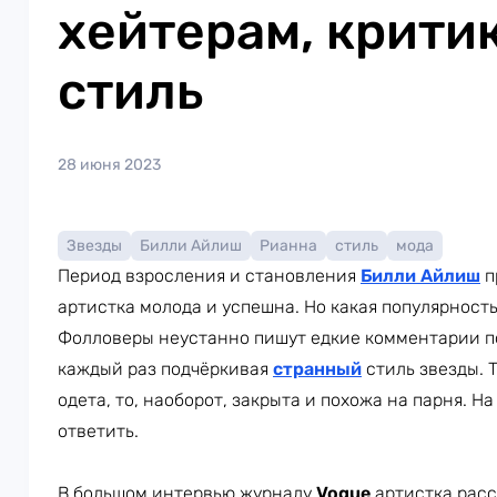
хейтерам, крити
стиль
28 июня 2023
Звезды
Билли Айлиш
Рианна
стиль
мода
Период взросления и становления
Билли Айлиш
п
артистка молода и успешна. Но какая популярност
Фолловеры неустанно пишут едкие комментарии по
каждый раз подчёркивая
странный
стиль звезды. 
одета, то, наоборот, закрыта и похожа на парня. На
ответить.
В большом интервью журналу
Vogue
артистка расс