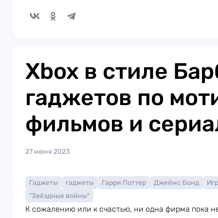
Xbox в стиле Бар
гаджетов по мот
фильмов и сериа
27 июня 2023
Гаджеты
гаджеты
Гарри Поттер
Джеймс Бонд
Иг
"Звёздные войны"
К сожалению или к счастью, ни одна фирма пока н