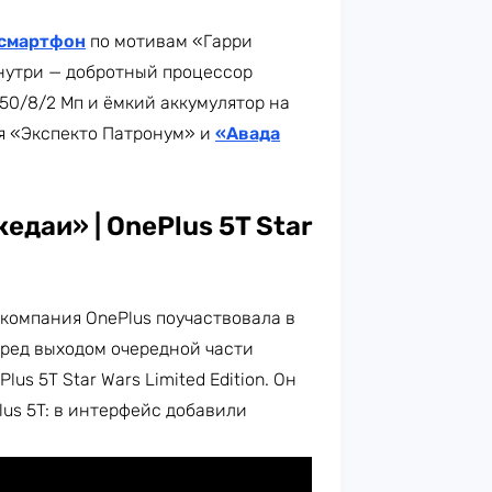
 смартфон
по мотивам «Гарри
внутри — добротный процессор
50/8/2 Мп и ёмкий аккумулятор на
я «Экспекто Патронум» и
«Авада
даи» | OnePlus 5T Star
 компания OnePlus поучаствовала в
еред выходом очередной части
Plus 5T Star Wars Limited Edition. Он
lus 5T: в интерфейс добавили