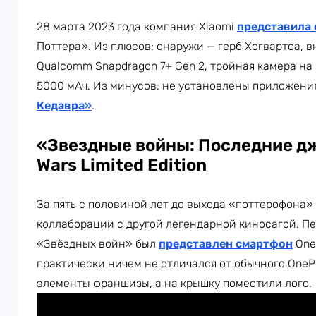
28 марта 2023 года компания Xiaomi
представила
Поттера». Из плюсов: снаружи — герб Хогвартса, 
Qualcomm Snapdragon 7+ Gen 2, тройная камера на 
5000 мАч. Из минусов: не установлены приложени
Кедавра»
.
«Звездные войны: Последние дже
Wars Limited Edition
За пять с половиной лет до выхода «поттерофона»
коллаборации с другой легендарной киносагой. П
«Звёздных войн» был
представлен смартфон
One
практически ничем не отличался от обычного OneP
элементы франшизы, а на крышку поместили лого.