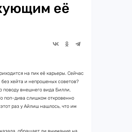
кующим её
риходится на пик её карьеры. Сейчас
ь без хейта и непрошеных советов?
 поводу внешнего вида Билли,
То поп-дива слишком откровенно
 этот раз у Айлиш нашлось, что им
казала, обращает ли внимание на