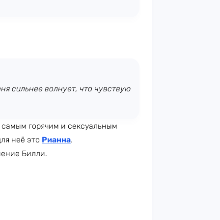
еня сильнее волнует, что чувствую
т самым горячим и сексуальным
для неё это
Рианна
.
нение Билли.