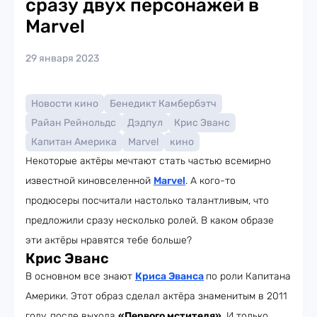
сразу двух персонажей в
Marvel
29 января 2023
Новости кино
Бенедикт Камбербэтч
Райан Рейнольдс
Дэдпул
Крис Эванс
Капитан Америка
Marvel
кино
Некоторые актёры мечтают стать частью всемирно
известной киновселенной
Marvel
. А кого-то
продюсеры посчитали настолько талантливым, что
предложили сразу несколько ролей. В каком образе
эти актёры нравятся тебе больше?
Крис Эванс
В основном все знают
Криса Эванса
по роли Капитана
Америки. Этот образ сделал актёра знаменитым в 2011
году, после выхода
«Первого мстителя»
. И только