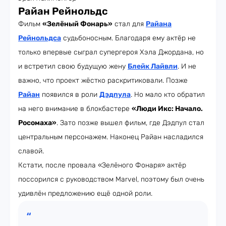
Райан Рейнольдс
Фильм
«Зелёный Фонарь»
стал для
Райана
Рейнольдса
судьбоносным. Благодаря ему актёр не
только впервые сыграл супергероя Хэла Джордана, но
и встретил свою будущую жену
Блейк Лайвли
. И не
важно, что проект жёстко раскритиковали. Позже
Райан
появился в роли
Дэдпула
. Но мало кто обратил
на него внимание в блокбастере
«Люди Икс: Начало.
Росомаха»
. Зато позже вышел фильм, где Дэдпул стал
центральным персонажем. Наконец Райан насладился
славой.
Кстати, после провала «Зелёного Фонаря» актёр
поссорился с руководством Marvel, поэтому был очень
удивлён предложению ещё одной роли.