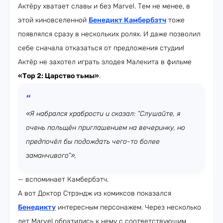
Актёру хватает славы и без Marvel. Тем не менее, в
этой киновселенной
Бенедикт Камбербэтч
тоже
появлялся сразу в нескольких ролях. И даже позволил
себе сначала отказаться от предложения студии!
Актёр не захотел играть злодея Малекита в фильме
«Тор 2: Царство тьмы»
.
«Я набрался храбрости и сказал: “Слушайте, я
очень польщён приглашением на вечеринку, но
предпочёл бы подождать чего-то более
заманчивого”»,
— вспоминает Камбербэтч.
А вот Доктор Стрэндж из комиксов показался
Бенедикту
интересным персонажем. Через несколько
лет Marvel обратились к нему с соответствующим