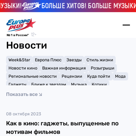
УЗЫКИ!
БОЛЬШЕ ХИТОВ! БОЛЬШЕ МУЗЫКИ
№ 1 в России*
Новости
Week&Star
Европа Плюс
Звезды
Стиль жизни
Новости кино
Важная информация
Розыгрыши
Региональные новости
Рецензии
Куда пойти
Мода
Гаджеты
Ближе к звездам
Музыка
Котики
Мемы и тренды
Факты и списки
Премии
Показать все
Путешествия
Рейтинги
Игры
соник
08 октября 2023
Как в кино: гаджеты, выпущенные по
мотивам фильмов