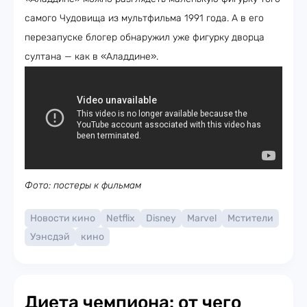
самого Чудовища из мультфильма 1991 года. А в его
перезапуске блогер обнаружил уже фигурку дворца
султана — как в «Аладдине».
Фото: постеры к фильмам
Новости кино
Netflix
Disney
Marvel
Мстители
Уэнсдэй
кино
Диета чемпиона: от чего