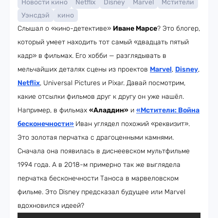
Новости кино
Netflix
Disney
Marvel
Мстители
Уэнсдэй
кино
Слышал о «кино-детективе»
Иване Марсе
? Это блогер,
который умеет находить тот самый «двадцать пятый
кадр» в фильмах. Его хобби — разглядывать в
мельчайших деталях сцены из проектов
Marvel
,
Disney
,
Netflix
, Universal Pictures и Pixar. Давай посмотрим,
какие отсылки фильмов друг к другу он уже нашёл.
Например, в фильмах
«Аладдин»
и
«Мстители: Война
бесконечности»
Иван углядел похожий «реквизит».
Это золотая перчатка с драгоценными камнями.
Сначала она появилась в диснеевском мультфильме
1994 года. А в 2018-м примерно так же выглядела
перчатка бесконечности Таноса в марвеловском
фильме. Это Disney предсказал будущее или Marvel
вдохновился идеей?