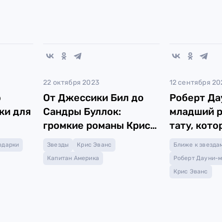
22 октября 2023
12 сентября 20
о
От Джессики Бил до
Роберт Да
ки для
Сандры Буллок:
младший р
громкие романы Криса
тату, кот
Эванса
«Мстител
одарки
Звезды
Крис Эванс
Ближе к звезда
Капитан Америка
Роберт Дауни-
Крис Эванс