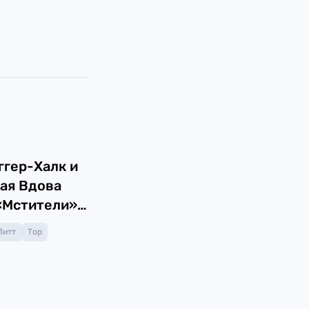
гер-Халк и
ая Вдова
«Мстители»
ети
Питт
Тор