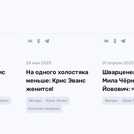
24 мая 2023
01 апреля 2023
ис
На одного холостяка
Шварценег
меньше: Крис Эванс
Мила Чёрн
женится!
Йовович: 
от нейрос
Эванс
Звезды
Крис Эванс
Звезды
Брэд 
Капитан Америка