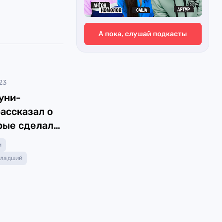
23
уни-
ассказал о
орые сделали
и»
м
младший