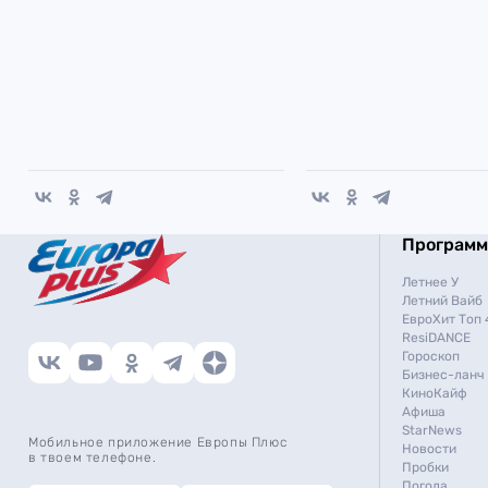
Програм
Летнее У
Летний Вайб
ЕвроХит Топ 
ResiDANCE
Гороскоп
Бизнес-ланч
КиноКайф
Афиша
StarNews
Мобильное приложение Европы Плюс
Новости
в твоем телефоне.
Пробки
Погода