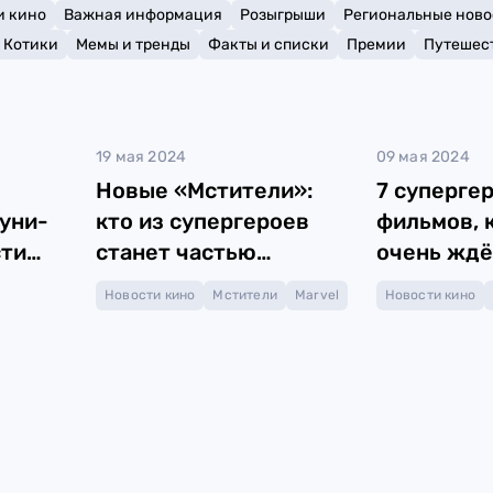
и кино
Важная информация
Розыгрыши
Региональные ново
Котики
Мемы и тренды
Факты и списки
Премии
Путешес
19 мая 2024
09 мая 2024
Новые «Мстители»:
7 суперге
уни-
кто из супергероев
фильмов, 
сти
станет частью
очень жд
команды?
Новости кино
Мстители
Marvel
Новости кино