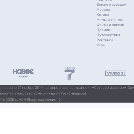
Ближе к звездам
Музыка
Котики
Мемы и тренды
Факты и списки
Премии
Путешествия
Рейтинги
Игры
ировано 21 ноября 2014 г. в форме распространения «Сетевое издание». Св
нологий и массовых коммуникаций (Роскомнадзор).
Ь 2025 г., AQH Share, население 12+