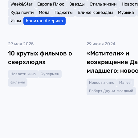
Week&Star
Европа Плюс
Звезды
Стиль жизни
Новост
Куда пойти
Мода
Гаджеты
Ближе к звездам
Музыка
Игры
Капитан Америка
29 мая 2025
29 июля 2024
10 крутых фильмов о
«Мстители» и
сверхлюдях
возвращение Да
младшего: ново
Новости кино
Супермен
Marvel
фильмы
Новости кино
Marvel
Роберт Дауни-младший