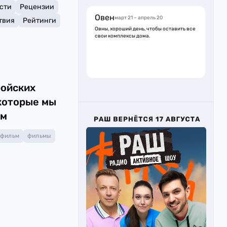
сти
Рецензии
Овен
март 21 – апрель 20
твия
Рейтинги
Овны, хороший день, чтобы оставить все
свои комплексы дома.
ройских
которые мы
ём
фильм
фильмы