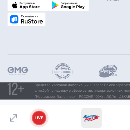
Средство массовой информации «Европа Плюс» зарегистр
службой по надзору в сфере связи, информационных тех
*Mediascope, Radio Index – РОССИЯ 100К+, ИЮЛЬ - ДЕКАБР
LIVE