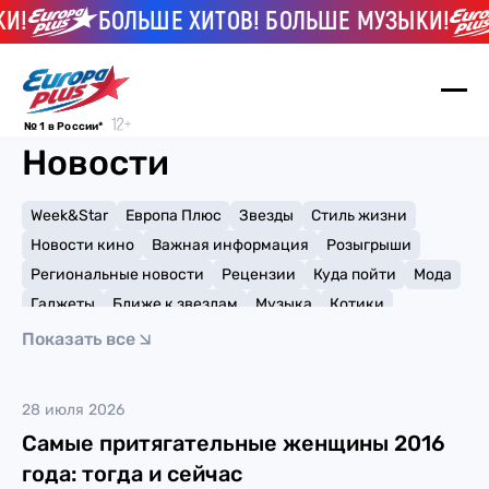
И!
БОЛЬШЕ ХИТОВ! БОЛЬШЕ МУЗЫКИ!
№ 1 в России*
Новости
Week&Star
Европа Плюс
Звезды
Стиль жизни
Новости кино
Важная информация
Розыгрыши
Региональные новости
Рецензии
Куда пойти
Мода
Гаджеты
Ближе к звездам
Музыка
Котики
Мемы и тренды
Факты и списки
Премии
Показать все
Путешествия
Рейтинги
Игры
Элли Голдинг
28 июля 2026
Самые притягательные женщины 2016
года: тогда и сейчас