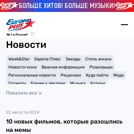
БОЛЬШЕ ХИТОВ! БОЛЬШЕ МУЗЫКИ!
№ 1 в России*
Новости
Week&Star
Европа Плюс
Звезды
Стиль жизни
Новости кино
Важная информация
Розыгрыши
Региональные новости
Рецензии
Куда пойти
Мода
Гаджеты
Ближе к звездам
Музыка
Котики
Мемы и тренды
Факты и списки
Премии
Показать все
Путешествия
Рейтинги
Игры
Оппенгеймер
22 августа 2024
10 новых фильмов, которые разошлись
на мемы