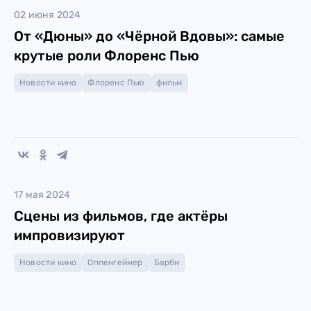
02 июня 2024
От «Дюны» до «Чёрной Вдовы»: самые
крутые роли Флоренс Пью
Новости кино
Флоренс Пью
фильм
17 мая 2024
Сцены из фильмов, где актёры
импровизируют
Новости кино
Оппенгеймер
Барби