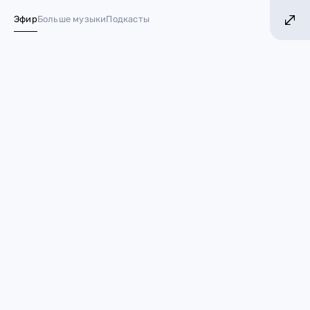
БОЛЬШЕ ХИТОВ! БОЛЬШЕ МУЗЫКИ!
БОЛ
Эфир
Больше музыки
Подкасты
№ 1 в России*
Звёзды со странными
аватарками в соцсетях
15 ноября 2022
Ближе к звездам
Канье Уэст
Рианна
Билли Айлиш
Тимоти Шаламе
Doja Cat
The Weeknd
Эмили Ратаковски
Юзерпик — главная часть странички в соцсетях. Кто-то
выбирает особенно красивые фотографии, кто-то