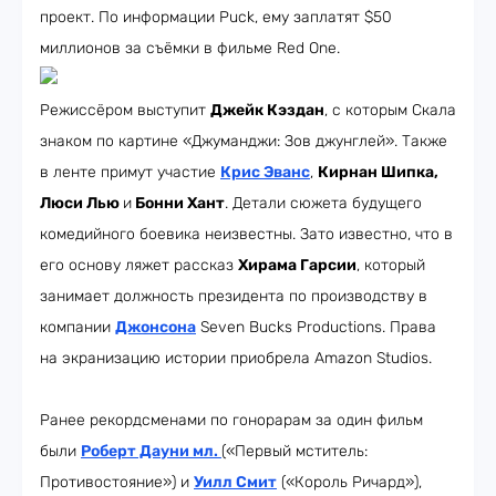
проект. По информации Puck, ему заплатят $50
миллионов за съёмки в фильме Red One.
Режиссёром выступит
Джейк Кэздан
, с которым Скала
знаком по картине «Джуманджи: Зов джунглей». Также
в ленте примут участие
Крис Эванс
,
Кирнан Шипка,
Люси Лью
и
Бонни Хант
. Детали сюжета будущего
комедийного боевика неизвестны. Зато известно, что в
его основу ляжет рассказ
Хирама Гарсии
, который
занимает должность президента по производству в
компании
Джонсона
Seven Bucks Productions. Права
на экранизацию истории приобрела Amazon Studios.
Ранее рекордсменами по гонорарам за один фильм
были
Роберт Дауни мл.
(«Первый мститель:
Противостояние») и
Уилл Смит
(«Король Ричард»),