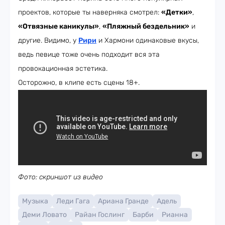
проектов, которые ты наверняка смотрел:
«Детки»
,
«Отвязные каникулы»
,
«Пляжный бездельник»
и
другие. Видимо, у
Рири
и Хармони одинаковые вкусы,
ведь певице тоже очень подходит вся эта
провокационная эстетика.
Осторожно, в клипе есть сцены 18+.
Фото: скриншот из видео
Музыка
Леди Гага
Ариана Гранде
Адель
Деми Ловато
Райан Гослинг
Барби
Рианна