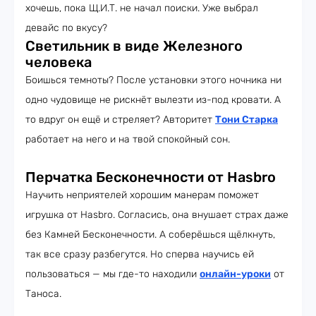
хочешь, пока Щ.И.Т. не начал поиски. Уже выбрал
девайс по вкусу?
Светильник в виде Железного
человека
Боишься темноты? После установки этого ночника ни
одно чудовище не рискнёт вылезти из-под кровати. А
то вдруг он ещё и стреляет? Авторитет
Тони Старка
работает на него и на твой спокойный сон.
Перчатка Бесконечности от Hasbro
Научить неприятелей хорошим манерам поможет
игрушка от Hasbro. Согласись, она внушает страх даже
без Камней Бесконечности. А соберёшься щёлкнуть,
так все сразу разбегутся. Но сперва научись ей
пользоваться — мы где-то находили
онлайн-уроки
от
Таноса.