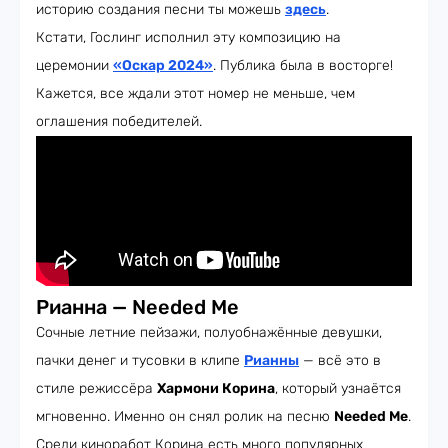
историю создания песни ты можешь
здесь
.
Кстати, Гослинг исполнил эту композицию на
церемонии
«Оскар 2024»
. Публика была в восторге!
Кажется, все ждали этот номер не меньше, чем
оглашения победителей.
Рианна — Needed Me
Сочные летние пейзажи, полуобнажённые девушки,
пачки денег и тусовки в клипе
Рианны
— всё это в
стиле режиссёра
Хармони Корина
, который узнаётся
мгновенно. Именно он снял ролик на песню
Needed Me
.
Среди киноработ Корина есть много популярных