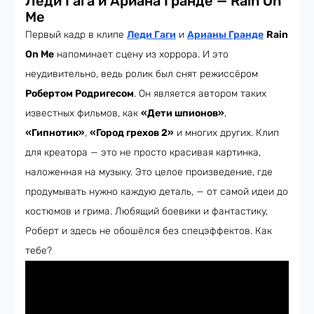
Леди Гага и Ариана Гранде — Rain On
Me
Первый кадр в клипе
Леди Гаги
и
Арианы Гранде
Rain
On Me
напоминает сцену из хоррора. И это
неудивительно, ведь ролик был снят режиссёром
Робертом Родригесом
. Он является автором таких
известных фильмов, как
«Дети шпионов»
,
«Гипнотик»
,
«Город грехов 2»
и многих других. Клип
для креатора — это не просто красивая картинка,
наложенная на музыку. Это целое произведение, где
продумывать нужно каждую деталь, — от самой идеи до
костюмов и грима. Любящий боевики и фантастику,
Роберт и здесь не обошёлся без спецэффектов. Как
тебе?