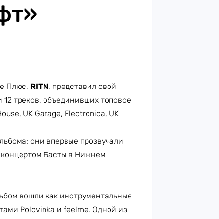
фт»
е Плюс,
RITN
, представил свой
и 12 треков, объединивших топовое
use, UK Garage, Electronica, UK
льбома: они впервые прозвучали
д концертом Басты в Нижнем
.
альбом вошли как инструментальные
ами Polovinka и feelme. Одной из