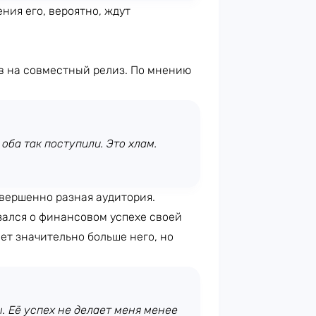
ения его, вероятно, ждут
в на совместный релиз. По мнению
оба так поступили. Это хлам.
овершенно разная аудитория.
зался о финансовом успехе своей
ет значительно больше него, но
 Её успех не делает меня менее