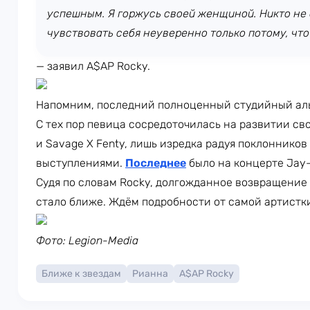
успешным. Я горжусь своей женщиной. Никто не
чувствовать себя неуверенно только потому, что
— заявил A$AP Rocky.
Напомним, последний полноценный студийный аль
С тех пор певица сосредоточилась на развитии свои
и Savage X Fenty, лишь изредка радуя поклонник
выступлениями.
Последнее
было на концерте Jay-
Судя по словам Rocky, долгожданное возвращение
стало ближе. Ждём подробности от самой артистк
Фото: Legion-Media
Ближе к звездам
Рианна
A$AP Rocky