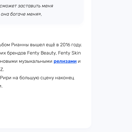
 сможет заставить меня
 она богаче меня»,
бом Рианны вышел ещё в 2016 году.
х брендов Fenty Beauty, Fenty Skin
ов новыми музыкальными
релизами
и
Z.
 Рири на большую сцену наконец
и.