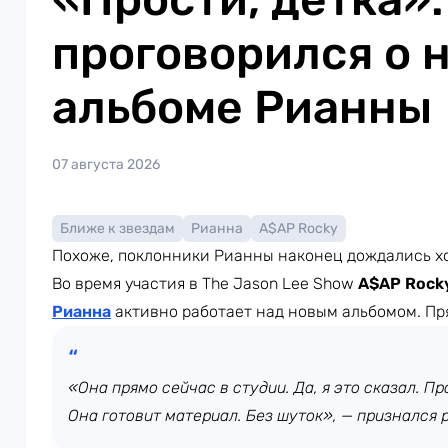
проговорился о 
альбоме Рианны
07 августа 2026
Ближе к звездам
Рианна
A$AP Rocky
Похоже, поклонники Рианны наконец дождались х
Во время участия в The Jason Lee Show
A$AP Rock
Рианна
активно работает над новым альбомом. Пр
«Она прямо сейчас в студии. Да, я это сказал. Про
Она готовит материал. Без шуток», — признался 