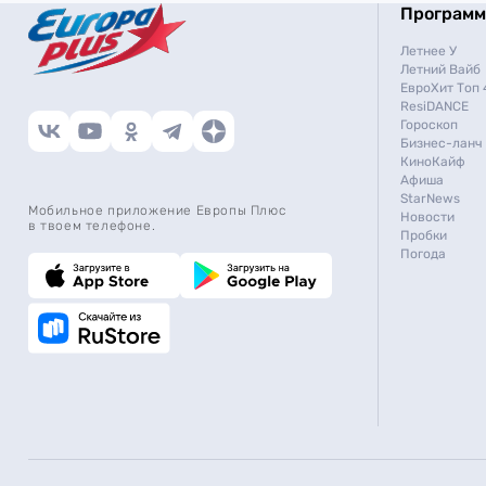
Програм
Летнее У
Летний Вайб
ЕвроХит Топ 
ResiDANCE
Гороскоп
Бизнес-ланч
КиноКайф
Афиша
StarNews
Мобильное приложение Европы Плюс
Новости
в твоем телефоне.
Пробки
Погода