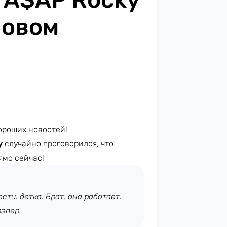
новом
ороших новостей!
y
случайно проговорился, что
ямо сейчас!
сти, детка. Брат, она работает.
рэпер.