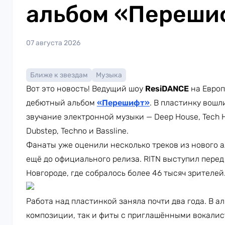
альбом «Переши
07 августа 2026
Ближе к звездам
Музыка
Вот это новость! Ведущий шоу
ResiDANCE
на Европ
дебютный альбом
«Перешифт»
. В пластинку вошл
звучание электронной музыки — Deep House, Tech Ho
Dubstep, Techno и Bassline.
Фанаты уже оценили несколько треков из нового а
ещё до официального релиза. RITN выступил пере
Новгороде, где собралось более 46 тысяч зрителей
Работа над пластинкой заняла почти два года. В 
композиции, так и фиты с приглашёнными вокалист