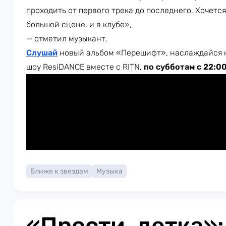
проходить от первого трека до последнего. Хочется
большой сцене, и в клубе»,
— отметил музыкант.
Слушай
новый альбом «Перешифт», наслаждайся 
шоу ResiDANCE вместе с RITN,
по субботам с 22:0
Ближе к звездам
Музыка
«Прости, детка»