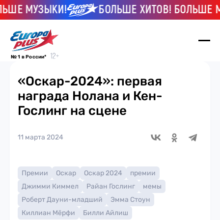
Е МУЗЫКИ!
БОЛЬШЕ ХИТОВ! БОЛЬШЕ МУЗ
№ 1 в России*
«Оскар-2024»: первая
награда Нолана и Кен-
Гослинг на сцене
11 марта 2024
Премии
Оскар
Оскар 2024
премии
Джимми Киммел
Райан Гослинг
мемы
Роберт Дауни-младший
Эмма Стоун
Киллиан Мёрфи
Билли Айлиш