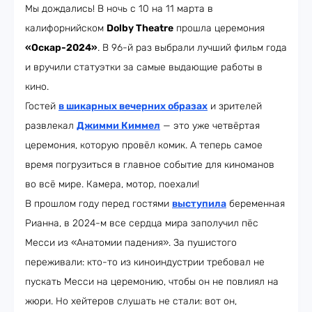
Мы дождались! В ночь с 10 на 11 марта в
калифорнийском
Dolby Theatre
прошла церемония
«Оскар-2024»
. В 96-й раз выбрали лучший фильм года
и вручили статуэтки за самые выдающие работы в
кино.
Гостей
в шикарных вечерних образах
и зрителей
развлекал
Джимми Киммел
— это уже четвёртая
церемония, которую провёл комик. А теперь самое
время погрузиться в главное событие для киноманов
во всё мире. Камера, мотор, поехали!
В прошлом году перед гостями
выступила
беременная
Рианна, в 2024-м все сердца мира заполучил пёс
Месси из «Анатомии падения». За пушистого
переживали: кто-то из киноиндустрии требовал не
пускать Месси на церемонию, чтобы он не повлиял на
жюри. Но хейтеров слушать не стали: вот он,