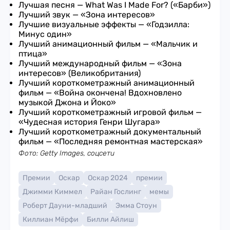
Лучшая песня — What Was I Made For? («Барби»)
Лучший звук — «Зона интересов»
Лучшие визуальные эффекты — «Годзилла:
Минус один»
Лучший анимационный фильм — «Мальчик и
птица»
Лучший международный фильм — «Зона
интересов» (Великобритания)
Лучший короткометражный анимационный
фильм — «Война окончена! Вдохновлено
музыкой Джона и Йоко»
Лучший короткометражный игровой фильм —
«Чудесная история Генри Шугара»
Лучший короткометражный документальный
фильм — «Последняя ремонтная мастерская»
Фото: Getty Images, соцсети
Премии
Оскар
Оскар 2024
премии
Джимми Киммел
Райан Гослинг
мемы
Роберт Дауни-младший
Эмма Стоун
Киллиан Мёрфи
Билли Айлиш