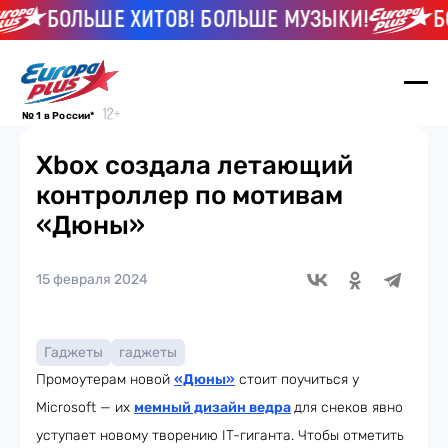
БОЛЬШЕ ХИТОВ! БОЛЬШЕ МУЗЫКИ!
БО
№ 1 в России*
Xbox создала летающий
контроллер по мотивам
«Дюны»
15 февраля 2024
Гаджеты
гаджеты
Промоутерам новой
«Дюны»
стоит поучиться у
Microsoft — их
мемный дизайн ведра
для снеков явно
уступает новому творению IT-гиганта. Чтобы отметить