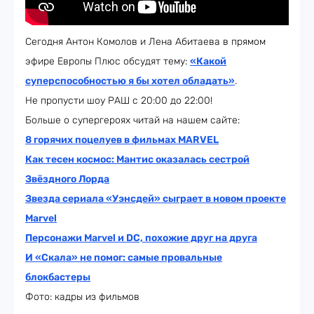
Cегодня Антон Комолов и Лена Абитаева в прямом
эфире Европы Плюс обсудят тему:
«Какой
суперспособностью я бы хотел обладать»
.
Не пропусти шоу РАШ с 20:00 до 22:00!
Больше о супергероях читай на нашем сайте:
8 горячих поцелуев в фильмах MARVEL
Как тесен космос: Мантис оказалась сестрой
Звёздного Лорда
Звезда сериала «Уэнсдей» сыграет в новом проекте
Marvel
Персонажи Marvel и DC, похожие друг на друга
И «Скала» не помог: самые провальные
блокбастеры
Фото: кадры из фильмов