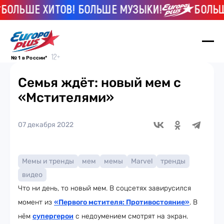
ОЛЬШЕ ХИТОВ! БОЛЬШЕ МУЗЫКИ!
БОЛЬШЕ 
№ 1 в России*
Семья ждёт: новый мем с
«Мстителями»
07 декабря 2022
Мемы и тренды
мем
мемы
Marvel
тренды
видео
Что ни день, то новый мем. В соцсетях завирусился
момент из
«Первого мстителя: Противостояние»
. В
нём
супергерои
с недоумением смотрят на экран.