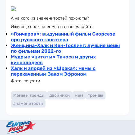
А на кого из знаменитостей похож ты?
Ищи ещё больше мемов на нашем сайте:
«Гончаров»: выдуманный фильм Скорсезе
про русского гангстера
Женщина-Халк и Кен-Гослинг: лучшие мемы
по фильмам 2022-го
Мудрые «цитаты» Таноса и других
кинозлодеев
Халк и злодей из «Шрэка»: мемы с
перекаченным Заком Эфроном
Фото: соцсети
Мемы и тренды
двойники
мем
тренды
знаменитости