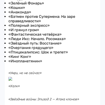
«Зелёный Фонарь»
«Кошки»
«Анаконда»
«Бэтмен против Супермена: На заре
справедливости»
«Полярный экспресс»
«И грянул гром»
«Фантастическая четвёрка»
«Люди Икс: Начало. Росомаха»
«Звёздный путь: Восстание»
«Очертания грядущего»
«Птицекалипсис: Шок и трепет»
«Кинг Конг»
«Инопланетянин»
«Умри, но не сейчас»
«Халк»
«Звёздные войны: Эпизод 2 — Атака клонов»