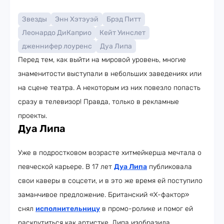
Звезды
Энн Хэтэуэй
Брэд Питт
Леонардо ДиКаприо
Кейт Уинслет
дженнифер лоуренс
Дуа Липа
Перед тем, как выйти на мировой уровень, многие
знаменитости выступали в небольших заведениях или
на сцене театра. А некоторым из них повезло попасть
сразу в телевизор! Правда, только в рекламные
проекты.
Дуа Липа
Уже в подростковом возрасте хитмейкерша мечтала о
певческой карьере. В 17 лет
Дуа Липа
публиковала
свои каверы в соцсети, и в это же время ей поступило
заманчивое предложение. Британский «X-фактор»
снял
исполнительницу
в промо-ролике и помог ей
раскрутиться как артистке. Липа изобразила