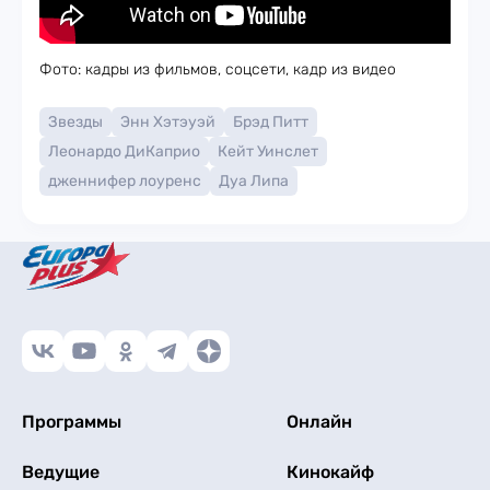
Фото: кадры из фильмов, соцсети, кадр из видео
Звезды
Энн Хэтэуэй
Брэд Питт
Леонардо ДиКаприо
Кейт Уинслет
дженнифер лоуренс
Дуа Липа
Программы
Онлайн
Ведущие
Кинокайф