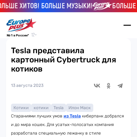
ЬШЕ ХИТОВ! БОЛЬШЕ МУЗЫКИ!
БОЛЬШЕ ХИ
№ 1 в России*
Tesla представила
картонный Cybertruck для
котиков
13 августа 2023
Котики
котики
Tesla
Илон Маск
Стараниями лучших умов
из Tesla
киберпанк добрался
и до мира кошек. Для усатых-полосатых компания
разработала специальную лежанку в стиле