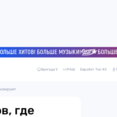
Е ХИТОВ! БОЛЬШЕ МУЗЫКИ!
БОЛЬШЕ ХИТ
Бригада У
РАШ
ЕвроХит Топ 40
визируют
в, где