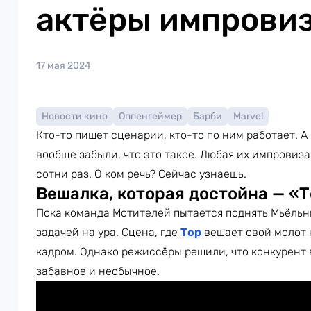
актёры импрови
17 мая 2024
Новости кино
Оппенгеймер
Барби
Marvel
Кто-то пишет сценарии, кто-то по ним работает. 
вообще забыли, что это такое. Любая их импровиз
сотни раз. О ком речь? Сейчас узнаешь.
Вешалка, которая достойна — «Т
Пока команда Мстителей пытается поднять Мьёльн
задачей на ура. Сцена, где
Тор
вешает свой молот н
кадром. Однако режиссёры решили, что конкурент 
забавное и необычное.