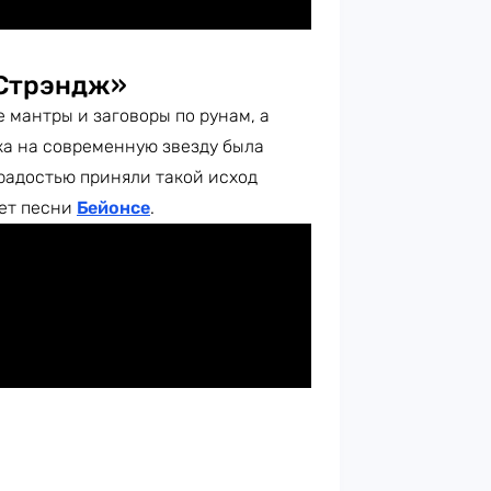
 Стрэндж»
е мантры и заговоры по рунам, а
лка на современную звезду была
 радостью приняли такой исход
ает песни
Бейонсе
.