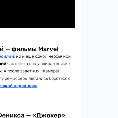
й — фильмы Marvel
рсилой
, но и ещё одной необычной
ший
частенько протаскивал всякие
х. А после заветных «Камера!
лу режиссёры пытались бороться с
ишкой персонажа
.
Феникса — «Джокер»