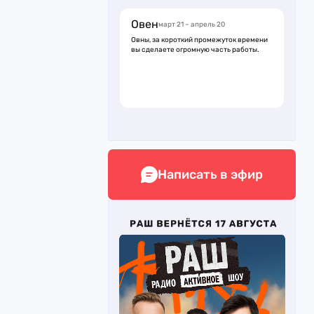
Овен
март 21 – апрель 20
Овны, за короткий промежуток времени
вы сделаете огромную часть работы.
Написать в эфир