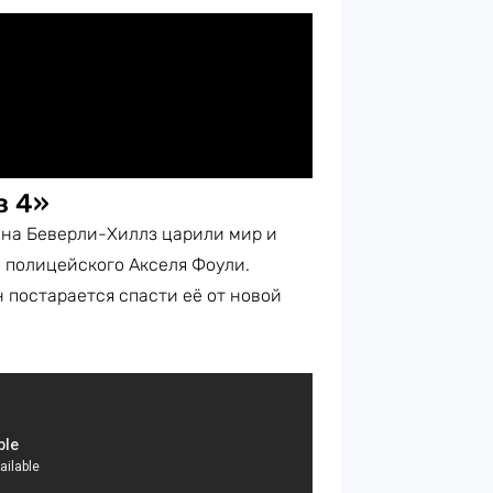
з 4»
 на Беверли-Хиллз царили мир и
 полицейского Акселя Фоули.
 постарается спасти её от новой