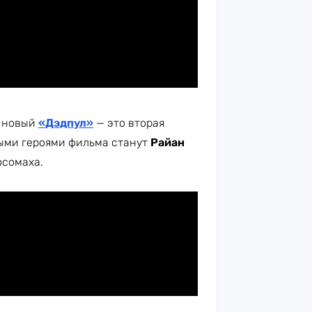
о новый
«Дэдпул»
— это вторая
ными героями фильма станут
Райан
осомаха.