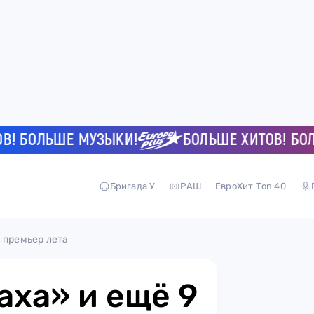
БОЛЬШЕ МУЗЫКИ!
БОЛЬШЕ ХИТОВ! БОЛЬШЕ
Бригада У
РАШ
ЕвроХит Топ 40
 премьер лета
аха» и ещё 9