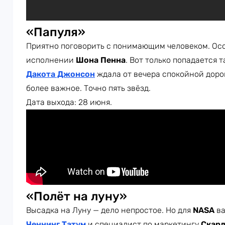
«Папуля»
Приятно поговорить с понимающим человеком. Осо
исполнении
Шона Пенна
. Вот только попадается 
Дакота Джонсон
ждала от вечера спокойной дорог
более важное. Точно пять звёзд.
Дата выхода: 28 июня.
«Полёт на луну»
Высадка на Луну — дело непростое. Но для
NASA
в
Ченнинг Татум
и специалист по маркетингу
Скарл