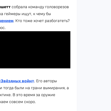
ншетт
собрала команду головорезов
ка геймеры ищут, к чему бы
чением
. Кто тоже хочет разбогатеть?
юс.
«Звёздных войн»
. Его авторы
и тогда были на грани вымирания, а
тике. В это время за оружие
наем совсем скоро.