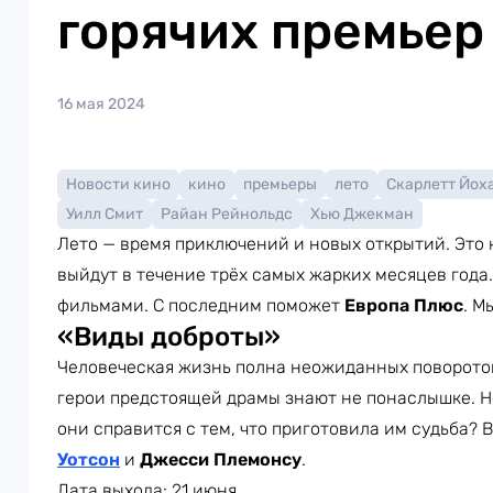
горячих премьер
16 мая 2024
Новости кино
кино
премьеры
лето
Скарлетт Йох
Уилл Смит
Райан Рейнольдс
Хью Джекман
Лето — время приключений и новых открытий. Это 
выйдут в течение трёх самых жарких месяцев года
фильмами. С последним поможет
Европа Плюс
. М
«Виды доброты»
Человеческая жизнь полна неожиданных поворотов
герои предстоящей драмы знают не понаслышке. Но
они справится с тем, что приготовила им судьба? 
Уотсон
и
Джесси Племонсу
.
Дата выхода: 21 июня.