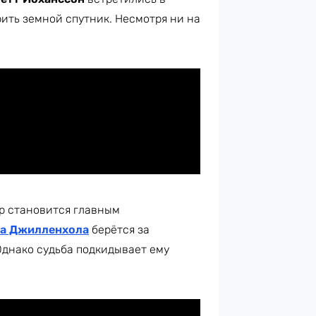
рить земной спутник. Несмотря ни на
ор становится главным
а Джилленхола
берётся за
Однако судьба подкидывает ему