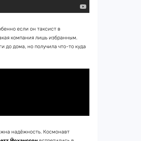
бенно если он таксист в
такая компания лишь избранным.
и до дома, но получила что-то куда
ажна надёжность. Космонавт
етт Йоханссон
встретились в