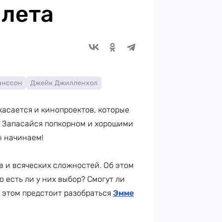
 лета
анссон
Джейк Джилленхол
касается и кинопроектов, которые
. Запасайся попкорном и хорошими
ы начинаем!
 и всяческих сложностей. Об этом
 есть ли у них выбор? Смогут ли
В этом предстоит разобраться
Эмме