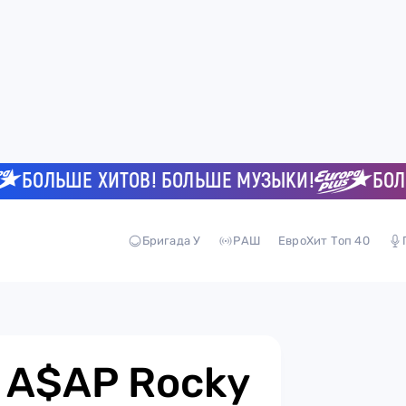
ОЛЬШЕ ХИТОВ! БОЛЬШЕ МУЗЫКИ!
БОЛЬШЕ
Бригада У
РАШ
ЕвроХит Топ 40
: A$AP Rocky