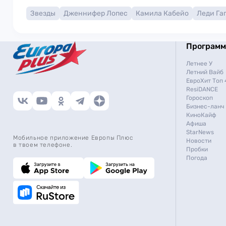
Звезды
Дженнифер Лопес
Камила Кабейо
Леди Га
Програм
Летнее У
Летний Вайб
ЕвроХит Топ 
ResiDANCE
Гороскоп
Бизнес-ланч
КиноКайф
Афиша
StarNews
Мобильное приложение Европы Плюс
Новости
в твоем телефоне.
Пробки
Погода