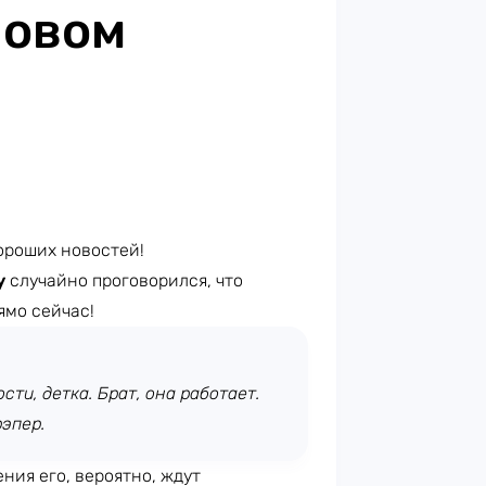
новом
ороших новостей!
y
случайно проговорился, что
ямо сейчас!
сти, детка. Брат, она работает.
рэпер.
ения его, вероятно, ждут