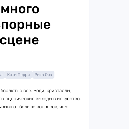
емного
спорные
 сцене
га
Кэти Перри
Рита Ора
бсолютно всё. Боди, кристаллы,
ла сценические выходы в искусство.
ызывают больше вопросов, чем