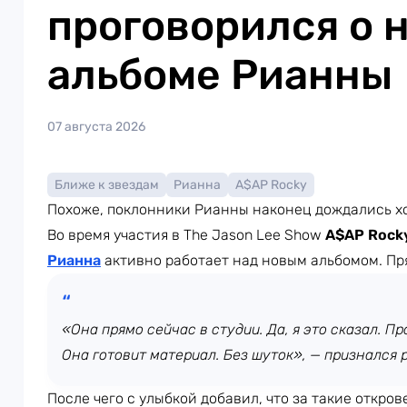
проговорился о 
альбоме Рианны
07 августа 2026
Ближе к звездам
Рианна
A$AP Rocky
Похоже, поклонники Рианны наконец дождались х
Во время участия в The Jason Lee Show
A$AP Rock
Рианна
активно работает над новым альбомом. Пр
«Она прямо сейчас в студии. Да, я это сказал. Про
Она готовит материал. Без шуток», — признался 
После чего с улыбкой добавил, что за такие откров