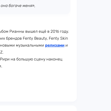
 она богаче меня»,
бом Рианны вышел ещё в 2016 году.
х брендов Fenty Beauty, Fenty Skin
ов новыми музыкальными
релизами
и
Z.
 Рири на большую сцену наконец
и.