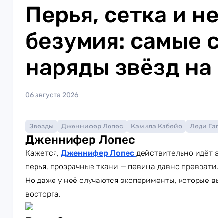
Перья, сетка и н
безумия: самые 
наряды звёзд на
06 августа 2026
Звезды
Дженнифер Лопес
Камила Кабейо
Леди Га
Дженнифер Лопес
Кажется,
Дженнифер Лопес
действительно идёт а
перья, прозрачные ткани — певица давно преврати
Но даже у неё случаются эксперименты, которые в
восторга.