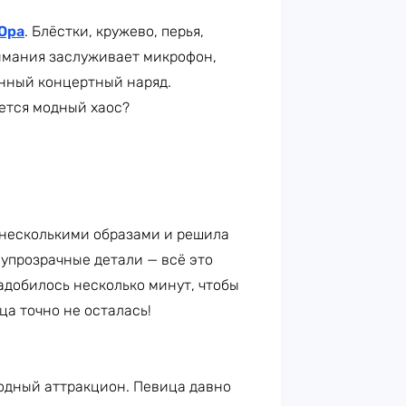
Ора
. Блёстки, кружево, перья,
имания заслуживает микрофон,
енный концертный наряд.
ается модный хаос?
 несколькими образами и решила
олупрозрачные детали — всё это
адобилось несколько минут, чтобы
ца точно не осталась!
одный аттракцион. Певица давно