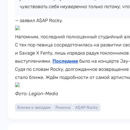
чувствовать себя неуверенно только потому, что
— заявил A$AP Rocky.
Напомним, последний полноценный студийный аль
С тех пор певица сосредоточилась на развитии свои
и Savage X Fenty, лишь изредка радуя поклонник
выступлениями.
Последнее
было на концерте Jay-
Судя по словам Rocky, долгожданное возвращение
стало ближе. Ждём подробности от самой артистк
Фото: Legion-Media
Ближе к звездам
Рианна
A$AP Rocky