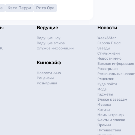
га
Кэти Перри
Рита Ора
мы
Ведущие
Новости
Ведущие шоу
Week&Star
Ведущие эфира
Европа Плюс
40
Служба информации
Звезды
Стиль жизни
Новости кино
Кинокайф
Важная информация
Розыгрыши
Новости кино
Региональные новос
Рецензии
Рецензии
Розыгрыши
Куда пойти
Мода
Гаджеты
Ближе к звездам
Музыка
Котики
Мемы и тренды
Факты и списки
Премии
Путешествия