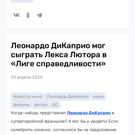
Леонардо ДиКаприо мог
сыграть Лекса Лютора в
«Лиге справедливости»
20 апреля 2024
Новости кино
Леонардо ДиКаприо
кино
фильмы
фильм
DC
Когда-нибудь представлял
Леонардо ДиКаприо
в
супергеройской франшизе? А мог бы и увидеть! Если
селебрити, конечно, согласился бы на предложение