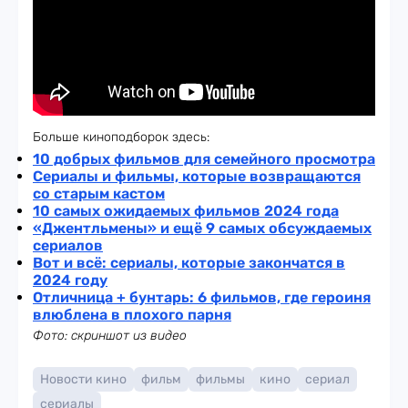
Больше киноподборок здесь:
10 добрых фильмов для семейного просмотра
Сериалы и фильмы, которые возвращаются
со старым кастом
10 самых ожидаемых фильмов 2024 года
«Джентльмены» и ещё 9 самых обсуждаемых
сериалов
Вот и всё: сериалы, которые закончатся в
2024 году
Отличница + бунтарь: 6 фильмов, где героиня
влюблена в плохого парня
Фото: скриншот из видео
Новости кино
фильм
фильмы
кино
сериал
сериалы