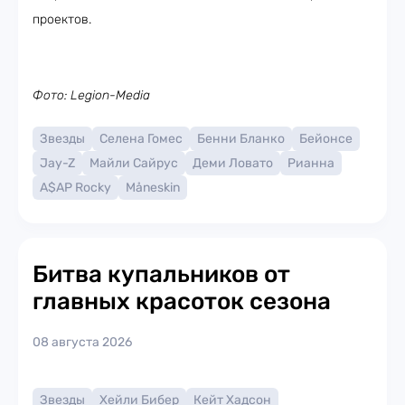
проектов.
Фото: Legion-Media
Звезды
Селена Гомес
Бенни Бланко
Бейонсе
Jay-Z
Майли Сайрус
Деми Ловато
Рианна
A$AP Rocky
Måneskin
Битва купальников от
главных красоток сезона
08 августа 2026
Звезды
Хейли Бибер
Кейт Хадсон