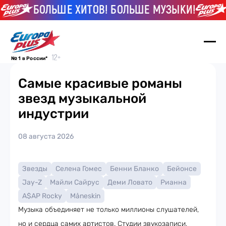
БОЛЬШЕ ХИТОВ! БОЛЬШЕ МУЗЫКИ!
Б
№ 1 в России*
Самые красивые романы
звезд музыкальной
индустрии
08 августа 2026
Звезды
Селена Гомес
Бенни Бланко
Бейонсе
Jay-Z
Майли Сайрус
Деми Ловато
Рианна
A$AP Rocky
Måneskin
Музыка объединяет не только миллионы слушателей,
но и сердца самих артистов. Студии звукозаписи,