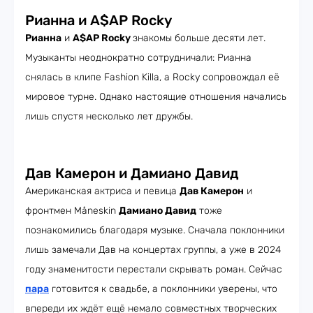
Рианна и A$AP Rocky
Рианна
и
A$AP Rocky
знакомы больше десяти лет.
Музыканты неоднократно сотрудничали: Рианна
снялась в клипе Fashion Killa, а Rocky сопровождал её
мировое турне. Однако настоящие отношения начались
лишь спустя несколько лет дружбы.
Дав Камерон и Дамиано Давид
Американская актриса и певица
Дав Камерон
и
фронтмен Måneskin
Дамиано Давид
тоже
познакомились благодаря музыке. Сначала поклонники
лишь замечали Дав на концертах группы, а уже в 2024
году знаменитости перестали скрывать роман. Сейчас
пара
готовится к свадьбе, а поклонники уверены, что
впереди их ждёт ещё немало совместных творческих