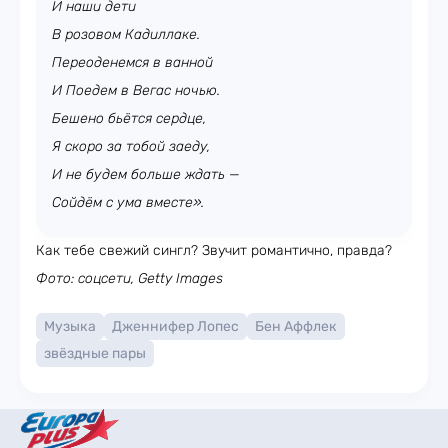
И наши дети
В розовом Кадиллаке.
Переоденемся в ванной
И Поедем в Вегас ночью.
Бешено бьётся сердце,
Я скоро за тобой заеду,
И не будем больше ждать —
Сойдём с ума вместе».
Как тебе свежий сингл? Звучит романтично, правда?
Фото: соцсети, Getty Images
Музыка
Дженнифер Лопес
Бен Аффлек
звёздные пары