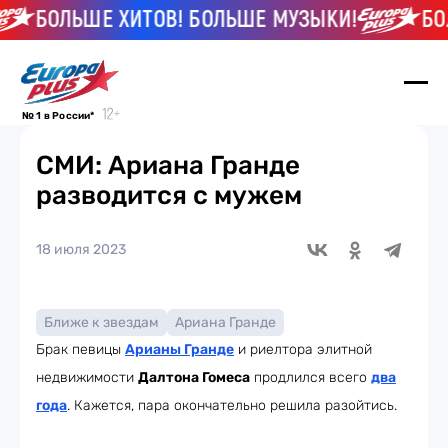
БОЛЬШЕ ХИТОВ! БОЛЬШЕ МУЗЫКИ!
БОЛ
№ 1 в России*
СМИ: Ариана Гранде
разводится с мужем
18 июля 2023
Ближе к звездам
Ариана Гранде
Брак певицы
Арианы Гранде
и риелтора элитной
недвижимости
Далтона Гомеса
продлился всего
два
года
. Кажется, пара окончательно решила разойтись.