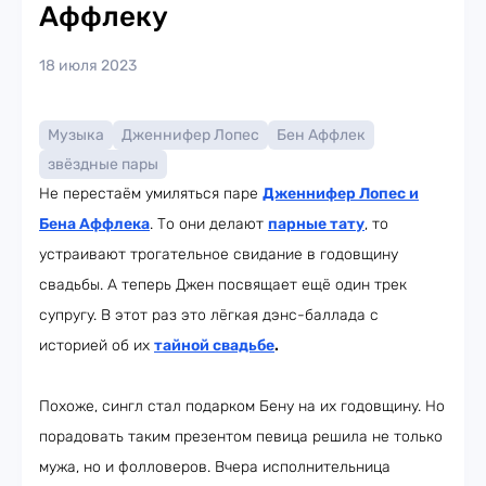
Аффлеку
18 июля 2023
Музыка
Дженнифер Лопес
Бен Аффлек
звёздные пары
Не перестаём умиляться паре
Дженнифер Лопес и
Бена Аффлека
. То они делают
парные тату
, то
устраивают трогательное свидание в годовщину
свадьбы. А теперь Джен посвящает ещё один трек
супругу. В этот раз это лёгкая дэнс-баллада с
историей об их
тайной свадьбе
.
Похоже, сингл стал подарком Бену на их годовщину. Но
порадовать таким презентом певица решила не только
мужа, но и фолловеров. Вчера исполнительница