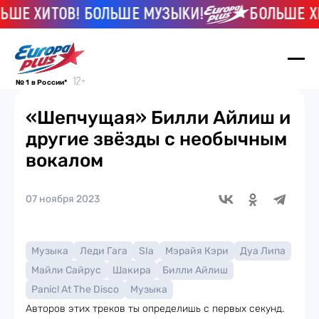
Е ХИТОВ! БОЛЬШЕ МУЗЫКИ!
БОЛЬШЕ ХИТ
№ 1 в России*
«Шепчущая» Билли Айлиш и
другие звёзды с необычным
вокалом
07 ноября 2023
Музыка
Леди Гага
SIa
Мэрайя Кэри
Дуа Липа
Майли Сайрус
Шакира
Билли Айлиш
Panic! At The Disco
Музыка
Авторов этих треков ты определишь с первых секунд.