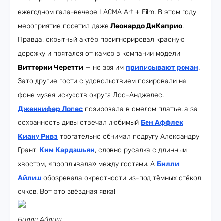
ежегодном гала-вечере LACMA Art + Film. В этом году
мероприятие посетил даже
Леонардо ДиКаприо
.
Правда, скрытный актёр проигнорировал красную
дорожку и прятался от камер в компании модели
Виттории Черетти
— не зря им
приписывают роман
.
Зато другие гости с удовольствием позировали на
фоне музея искусств округа Лос-Анджелес.
Дженнифер Лопес
позировала в смелом платье, а за
сохранность дивы отвечал любимый
Бен Аффлек
.
Киану Ривз
трогательно обнимал подругу Александру
Грант.
Ким Кардашьян
, словно русалка с длинным
хвостом, «проплывала» между гостями. А
Билли
Айлиш
обозревала окрестности из-под тёмных стёкол
очков. Вот это звёздная явка!
Билли Айлиш