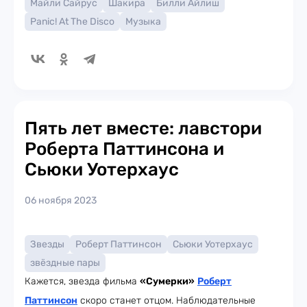
Майли Сайрус
Шакира
Билли Айлиш
Panic! At The Disco
Музыка
Пять лет вместе: лавстори
Роберта Паттинсона и
Сьюки Уотерхаус
06 ноября 2023
Звезды
Роберт Паттинсон
Сьюки Уотерхаус
звёздные пары
Кажется, звезда фильма
«Сумерки»
Роберт
Паттинсон
скоро станет отцом. Наблюдательные