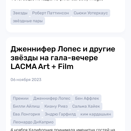
Звезды
Роберт Паттинсон
Сьюки Уотерхаус
звёздные пары
Дженнифер Лопес и другие
звёзды на гала-вечере
LACMA Art + Film
06 ноября 2023
Премии
Дженнифер Лопес
Бен Аффлек
Билли Айлиш
Киану Ривз
Сальма Хайек
Ева Лонгория
Эндрю Гарфилд
ким кардашьян
Леонардо ДиКаприо
4 ноября Калифорния принимала именитых гостей на