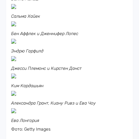
Сальма Хайек
Бен Аффлек и Дженнифер Лопес
Эндрю Гарфилд
Джесси Племонс и Кирстен Данст
Ким Кардашьян
Александра Грант, Киану Ривз и Ева Чоу
Ева Лонгория
Фото: Getty Images