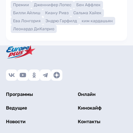
Премии
Дженнифер Лопес
Бен Аффлек
Билли Айлиш
Киану Ривз
Сальма Хайек
Ева Лонгория
Эндрю Гарфилд
ким кардашьян
Леонардо ДиКаприо
Программы
Онлайн
Ведущие
Кинокайф
Новости
Контакты