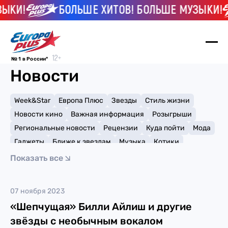
ЫКИ!
БОЛЬШЕ ХИТОВ! БОЛЬШЕ МУЗЫКИ!
№ 1 в России*
Новости
Week&Star
Европа Плюс
Звезды
Стиль жизни
Новости кино
Важная информация
Розыгрыши
Региональные новости
Рецензии
Куда пойти
Мода
Гаджеты
Ближе к звездам
Музыка
Котики
Мемы и тренды
Факты и списки
Премии
Показать все
Путешествия
Рейтинги
Игры
Panic! At The Disco
07 ноября 2023
«Шепчущая» Билли Айлиш и другие
звёзды с необычным вокалом