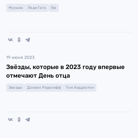
Музыка
Леди Гага
SIa
19 июня 2023
Звёзды, которые в 2023 году впервые
отмечают День отца
Звезды
Дэниэл Рэдклифф
Том Хиддлстон