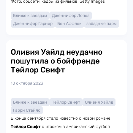
Фото: соцсети, кадры из фильмов, Getty Images
Ближе к звездам
Дженнифер Лопез
Дженнифер Гарнер
Бен Аффлек
звёздные пары
Оливия Уайлд неудачно
пошутила о бойфренде
Тейлор Свифт
10 октября 2023
Ближе к звездам
Тейлор Свифт
Оливия Уайлд
Гарри Стайлс
В конце сентября стало известно о новом романе
Тейлор Свифт
с игроком в американский футбол