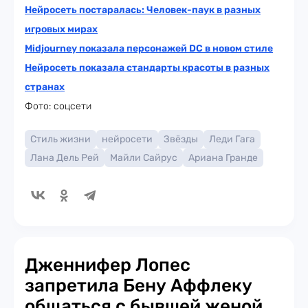
Нейросеть постаралась: Человек-паук в разных
игровых мирах
Midjourney показала персонажей DC в новом стиле
Нейросеть показала стандарты красоты в разных
странах
Фото: соцсети
Стиль жизни
нейросети
Звёзды
Леди Гага
Лана Дель Рей
Майли Сайрус
Ариана Гранде
Дженнифер Лопес
запретила Бену Аффлеку
общаться с бывшей женой