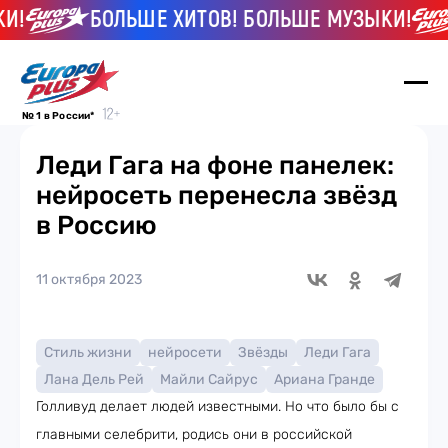
!
БОЛЬШЕ ХИТОВ! БОЛЬШЕ МУЗЫКИ!
№ 1 в России*
Леди Гага на фоне панелек:
нейросеть перенесла звёзд
в Россию
11 октября 2023
Стиль жизни
нейросети
Звёзды
Леди Гага
Лана Дель Рей
Майли Сайрус
Ариана Гранде
Голливуд делает людей известными. Но что было бы с
главными селебрити, родись они в российской