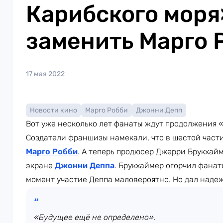
Карибского моря
заменить Марго 
17 мая 2022
Новости кино
Марго Робби
Джонни Депп
Вот уже несколько лет фанаты ждут продолжения 
Создатели франшизы намекали, что в шестой части
Марго Робби
. А теперь продюсер Джерри Брукхайм
экране
Джонни Деппа
. Брукхаймер огорчил фанат
момент участие Деппа маловероятно. Но дал надеж
«Будущее ещё не определено».