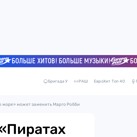
БОЛЬШЕ ХИТОВ! БОЛЬШЕ МУЗЫКИ!
БОЛЬШ
Бригада У
РАШ
ЕвроХит Топ 40
о моря» может заменить Марго Робби
 «Пиратах