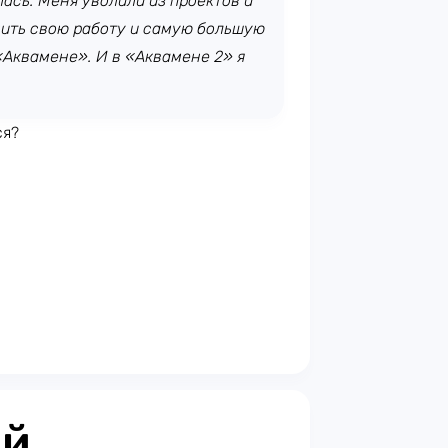
лась. Меня уволили из проектов и
анить свою работу и самую большую
«Аквамене». И в «Аквамене 2» я
ся?
ий