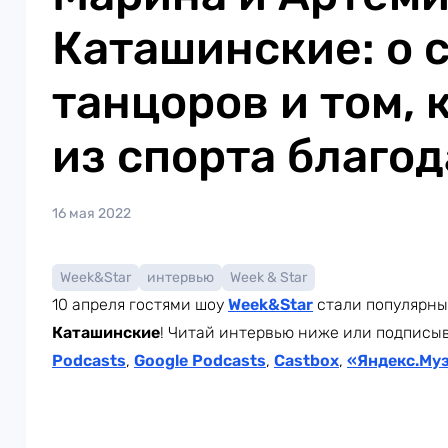
Каташинские: о 
танцоров и том, 
из спорта благо
16 мая 2022
Week&Star
интервью
Week & Star
10 апреля гостями шоу
Week
&Star
стали популярны
Каташинские
! Читай интервью ниже или подписыв
Podcasts
,
Google Podcasts
,
Castbox
,
«Яндекс.Му