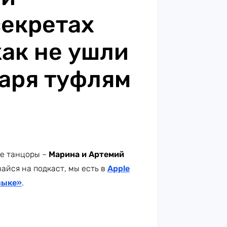
секретах
как не ушли
даря туфлям
е танцоры –
Марина и Артемий
айся на подкаст, мы есть в
Apple
зыке»
.