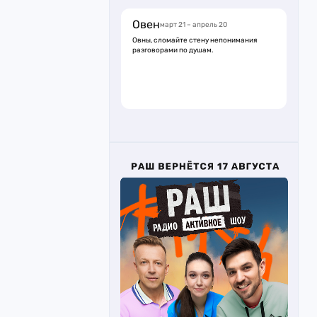
Овен
март 21 – апрель 20
Овны, сломайте стену непонимания
разговорами по душам.