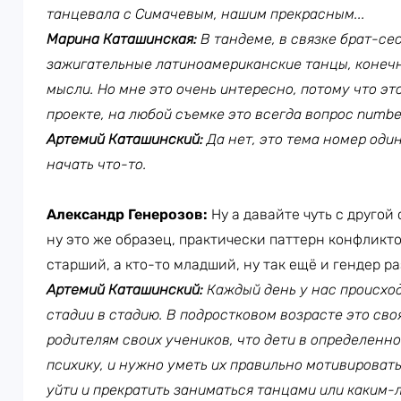
танцевала с Симачевым, нашим прекрасным...
Марина Каташинская:
В тандеме, в связке брат-сес
зажигательные латиноамериканские танцы, конечн
мысли. Но мне это очень интересно, потому что эт
проекте, на любой съемке это всегда вопрос
numbe
Артемий Каташинский:
Да нет, это тема номер один
начать что-то.
Александр Генерозов:
Ну а давайте чуть с другой
ну это же образец, практически паттерн конфликто
старший, а кто-то младший, ну так ещё и гендер р
Артемий Каташинский:
Каждый день у нас происход
стадии в стадию. В подростковом возрасте это своя
родителям своих учеников, что дети в определен
психику, и нужно уметь их правильно мотивировать
уйти и прекратить заниматься танцами или каким-