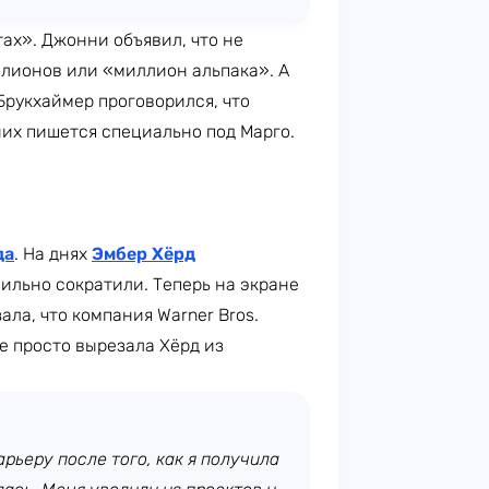
тах». Джонни объявил, что не
ллионов или «миллион альпака». А
Брукхаймер проговорился, что
них пишется специально под Марго.
да
. На днях
Эмбер Хёрд
сильно сократили. Теперь на экране
ала, что компания Warner Bros.
ге просто вырезала Хёрд из
рьеру после того, как я получила