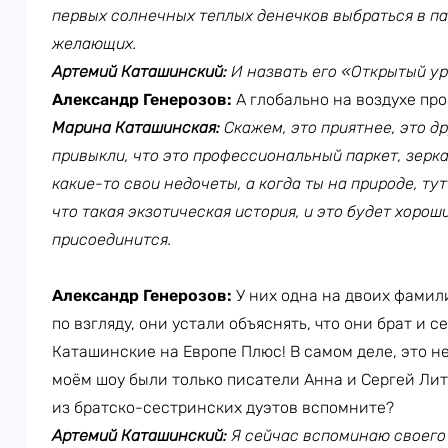
первых солнечных теплых денечков выбраться в пар
желающих.
Артемий Каташинский:
И назвать его «Открытый ур
Александр Генерозов:
А глобально на воздухе пр
Марина Каташинская:
Скажем, это приятнее, это д
привыкли, что это профессиональный паркет, зерка
какие-то свои недочеты, а когда ты на природе, ту
что такая экзотическая история, и это будет хороши
присоединится.
Александр Генерозов:
У них одна на двоих фамили
по взгляду, они устали объяснять, что они брат и 
Каташинские на Европе Плюс! В самом деле, это не
моём шоу были только писатели Анна и Сергей Лит
из братско-сестринских дуэтов вспомните?
Артемий Каташинский:
Я сейчас вспоминаю своего 