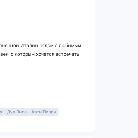
лнечной Италии рядом с любимым.
век, с которым хочется встречать
а
Дуа Липа
Кэти Перри