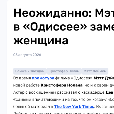
Неожиданно: Мэ
в «Одиссее» зам
женщина
05 августа 2026
Ближе к звездам
Кристофер Нолан
Мэтт Деймон
Во время
промотура
фильма «Одиссея»
Мэтт Дэй
новой работе
Кристофера Нолана
, но и к своей д
Актёр с восхищением рассказал о каскадёрше
Дев
«самыми впечатляющими из тех, что он когда-либо
большой материал в
The New York Times
. Выяснил
Дэймона в сценах с лестригонами — мифическими