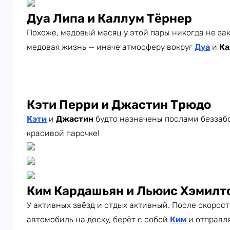
Дуа Липа и Каллум Тёрнер
Похоже, медовый месяц у этой пары никогда не зак
медовая жизнь — иначе атмосферу вокруг
Дуа
и
Ка
Кэти Перри и Джастин Трюдо
Кэти
и
Джастин
будто назначены послами беззабо
красивой парочке!
Ким Кардашьян и Льюис Хэмилт
У активных звёзд и отдых активный. После скорос
автомобиль на доску, берёт с собой
Ким
и отправля