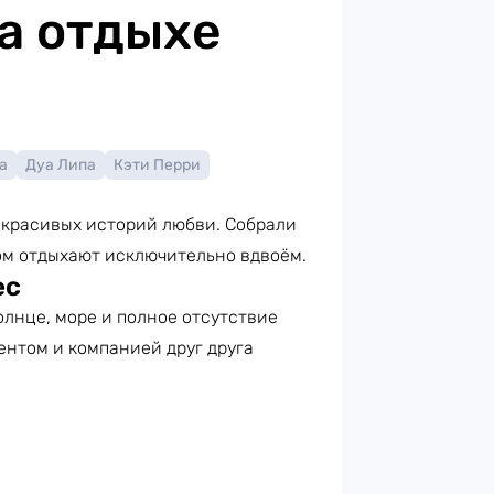
а отдыхе
а
Дуа Липа
Кэти Перри
ля красивых историй любви. Собрали
ом отдыхают исключительно вдвоём.
ес
олнце, море и полное отсутствие
ентом и компанией друг друга