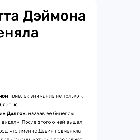
тта Дэймона
еняла
мон
привлёк внимание не только к
ублёрше.
ин Далтон
, назвав её бицепсы
 видел». После этого о ней вышел
ось, что именно Девин подменяла
 великанами, которые преследуют