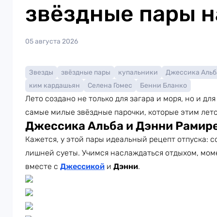
звёздные пары н
05 августа 2026
Звезды
звёздные пары
купальники
Джессика Альб
ким кардашьян
Селена Гомес
Бенни Бланко
Лето создано не только для загара и моря, но и д
самые милые звёздные парочки, которые этим лет
Джессика Альба и Дэнни Рамир
Кажется, у этой пары идеальный рецепт отпуска: с
лишней суеты. Учимся наслаждаться отдыхом, мом
вместе с
Джессикой
и
Дэнни
.