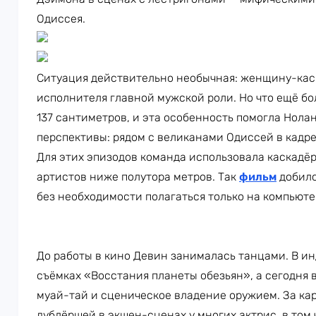
Одиссея.
Ситуация действительно необычная: женщину-кас
исполнителя главной мужской роли. Но что ещё бо
137 сантиметров, и эта особенность помогла Нол
перспективы: рядом с великанами Одиссей в кадре
Для этих эпизодов команда использовала каскадёр
артистов ниже полутора метров. Так
фильм
добилс
без необходимости полагаться только на компьюте
До работы в кино Девин занималась танцами. В ин
съёмках «Восстания планеты обезьян», а сегодня в
муай-тай и сценическое владение оружием. За кар
дублёршей в экшен-сценах у многих актрис, в том 