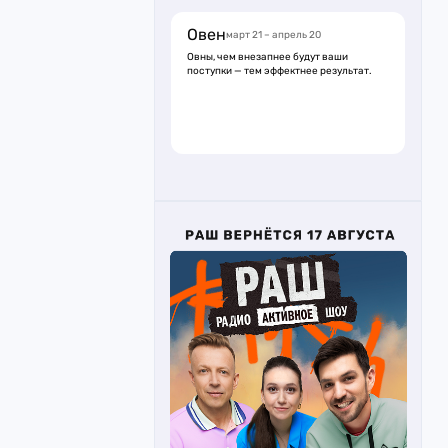
Овен
март 21 – апрель 20
Овны, чем внезапнее будут ваши
поступки — тем эффектнее результат.