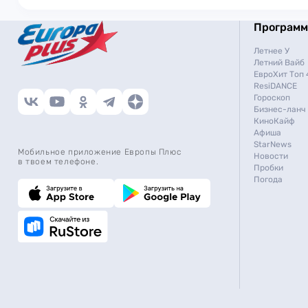
Програм
Летнее У
Летний Вайб
ЕвроХит Топ 
ResiDANCE
Гороскоп
Бизнес-ланч
КиноКайф
Афиша
StarNews
Мобильное приложение Европы Плюс
Новости
в твоем телефоне.
Пробки
Погода