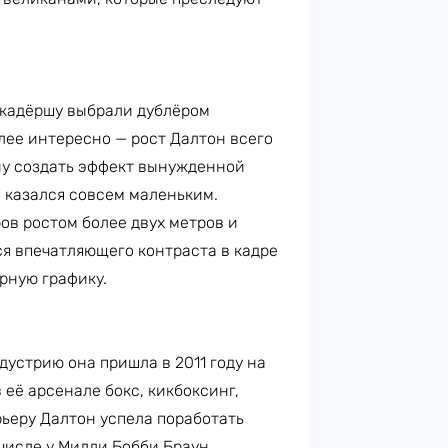
кадёршу выбрали дублёром
лее интересно — рост Далтон всего
ану создать эффект вынужденной
 казался совсем маленьким.
ов ростом более двух метров и
я впечатляющего контраста в кадре
рную графику.
дустрию она пришла в 2011 году на
 её арсенале бокс, кикбоксинг,
ьеру Далтон успела поработать
числе у Милли Бобби Браун.