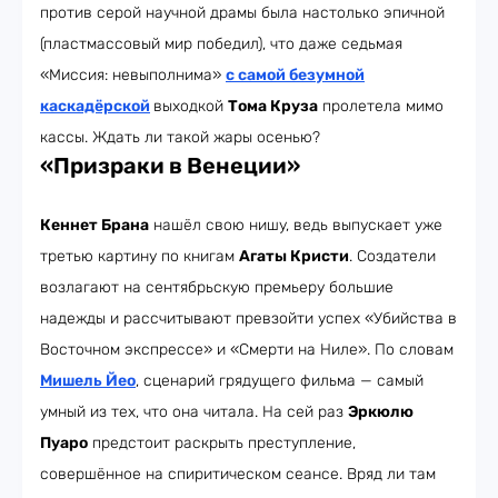
против серой научной драмы была настолько эпичной
(пластмассовый мир победил), что даже седьмая
«Миссия: невыполнима»
с самой безумной
каскадёрской
выходкой
Тома Круза
пролетела мимо
кассы. Ждать ли такой жары осенью?
«Призраки в Венеции»
Кеннет Брана
нашёл свою нишу, ведь выпускает уже
третью картину по книгам
Агаты Кристи
. Создатели
возлагают на сентябрьскую премьеру большие
надежды и рассчитывают превзойти успех «Убийства в
Восточном экспрессе» и «Смерти на Ниле». По словам
Мишель Йео
, сценарий грядущего фильма — самый
умный из тех, что она читала. На сей раз
Эркюлю
Пуаро
предстоит раскрыть преступление,
совершённое на спиритическом сеансе. Вряд ли там