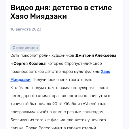
Видео дня: детство в стиле
Хаяо Миядзаки
18 августа 2023
Стиль жизни
Сеть покоряет ролик художников
Дмитрия Алексеева
и
Сергея Козлова
, которые «пропустили» своё
позднесоветское детство через мультфильмы
Хаяо
Миядзаки
. Получилось очень трогательно.
Кто бы мог подумать, что самые популярные герои
легендарного аниматора так органично впишутся в
типичный быт начала 90-х! Юбаба из «Унесённых
призраками» живёт в доме с резным палисадом,
Безликий из того же фильма слоняется у ночного
ларька, Порко Россо чинит в гараже старый