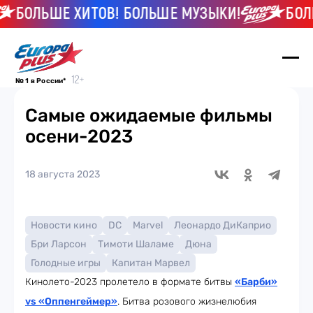
БОЛЬШЕ ХИТОВ! БОЛЬШЕ МУЗЫКИ!
БОЛЬШЕ
№ 1 в России*
Самые ожидаемые фильмы
осени-2023
18 августа 2023
Новости кино
DC
Marvel
Леонардо ДиКаприо
Бри Ларсон
Тимоти Шаламе
Дюна
Голодные игры
Капитан Марвел
Кинолето-2023 пролетело в формате битвы
«Барби»
vs «Оппенгеймер»
. Битва розового жизнелюбия