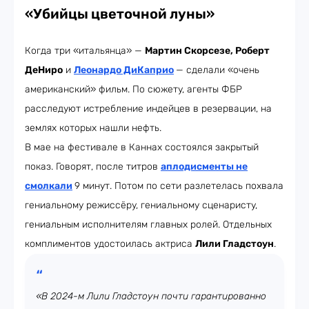
«Убийцы цветочной луны»
Когда три «итальянца» —
Мартин Скорсезе, Роберт
ДеНиро
и
Леонардо ДиКаприо
— сделали «очень
американский» фильм. По сюжету, агенты ФБР
расследуют истребление индейцев в резервации, на
землях которых нашли нефть.
В мае на фестивале в Каннах состоялся закрытый
показ. Говорят, после титров
аплодисменты не
смолкали
9 минут. Потом по сети разлетелась похвала
гениальному режиссёру, гениальному сценаристу,
гениальным исполнителям главных ролей. Отдельных
комплиментов удостоилась актриса
Лили Гладстоун
.
«В 2024-м Лили Гладстоун почти гарантированно