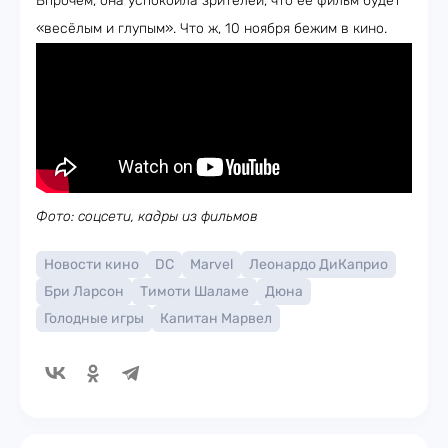
Впрочем, она успокоила зрителей, что её фильм будет
«весёлым и глупым». Что ж, 10 ноября бежим в кино.
Фото: соцсети, кадры из фильмов
Новости кино
DC
Marvel
Леонардо ДиКаприо
Бри Ларсон
Тимоти Шаламе
Дюна
Голодные игры
Капитан Марвел