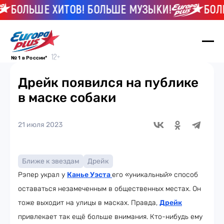
БОЛЬШЕ ХИТОВ! БОЛЬШЕ МУЗЫКИ!
БОЛЬШ
№ 1 в России*
Дрейк появился на публике
в маске собаки
21 июля 2023
Ближе к звездам
Дрейк
Рэпер украл у
Канье Уэста
его «уникальный» способ
оставаться незамеченным в общественных местах. Он
тоже выходит на улицы в масках. Правда,
Дрейк
привлекает так ещё больше внимания. Кто-нибудь ему