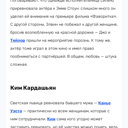
Поговаривают, что однажды исполнительница сильно
приревновала актёра к Эмме Стоун: слишком много он
уделял ей внимания на премьере фильма «Фаворитка».
С другой стороны, Элвин не побежал к другой женщине,
бросив возлюбленную на красной дорожке — Джо и
Тейлор
пришли на мероприятие порознь. К тому же,
актёр тоже играл в этом кино и имел право
пообниматься с партнёршей. В общем, любовь — штука
сложная.
Ким Кардашьян
Светская львица ревновала бывшего мужа —
Канье
Уэста
— практически ко всем женщинам, которые с
ним сотрудничали.
Ким
сама кого угодно может
заставить ревновать, но её чувства можно понять, ведь