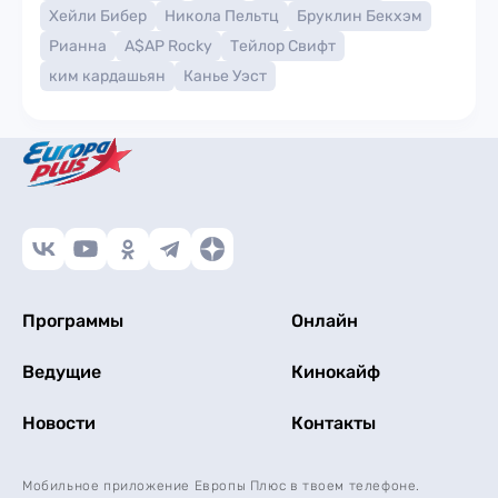
Хейли Бибер
Никола Пельтц
Бруклин Бекхэм
Рианна
A$AP Rocky
Тейлор Свифт
ким кардашьян
Канье Уэст
Программы
Онлайн
Ведущие
Кинокайф
Новости
Контакты
Мобильное приложение Европы Плюс в твоем телефоне.