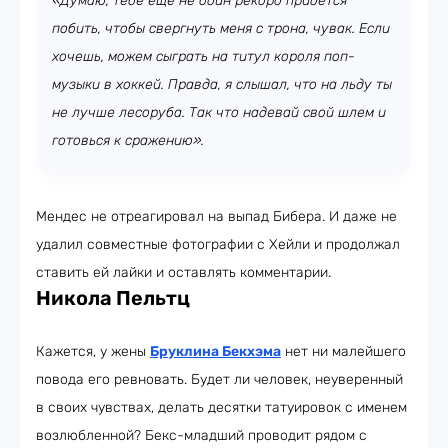
«Думаю, тебе ещё не один рекорд придется
побить, чтобы свергнуть меня с трона, чувак. Если
хочешь, можем сыграть на титул короля поп-
музыки в хоккей. Правда, я слышал, что на льду ты
не лучше лесоруба. Так что надевай свой шлем и
готовься к сражению».
Мендес не отреагировал на выпад Бибера. И даже не
удалил совместные фотографии с Хейли и продолжал
ставить ей лайки и оставлять комментарии.
Никола Пельтц
Кажется, у жены
Бруклина Бекхэма
нет ни малейшего
повода его ревновать. Будет ли человек, неуверенный
в своих чувствах, делать десятки татуировок с именем
возлюбленной? Бекс-младший проводит рядом с