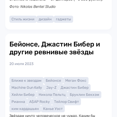
Фото: Nikolas Bentel Studio
Стиль жизни
дизайн
гаджеты
Бейонсе, Джастин Бибер и
другие ревнивые звёзды
20 июля 2023
Ближе к звездам
Бейонсе
Меган Фокс
Machine Gun Kelly
Jay-Z
Джастин Бибер
Хейли Бибер
Никола Пельтц
Бруклин Бекхэм
Рианна
A$AP Rocky
Тейлор Свифт
ким кардашьян
Канье Уэст
Звёздам ничто человеческое не чуждо. Каким бы