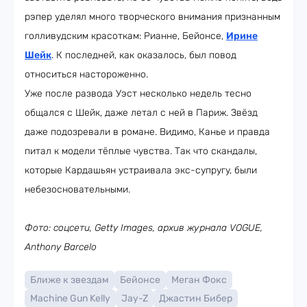
рэпер уделял много творческого внимания признанным
голливудским красоткам: Рианне, Бейонсе,
Ирине
Шейк
. К последней, как оказалось, был повод
относиться настороженно.
Уже после развода Уэст несколько недель тесно
общался с Шейк, даже летал с ней в Париж. Звёзд
даже подозревали в романе. Видимо, Канье и правда
питал к модели тёплые чувства. Так что скандалы,
которые Кардашьян устраивала экс-супругу, были
небезосновательными.
Фото: соцсети, Getty Images, архив журнала VOGUE,
Anthony Barcelo
Ближе к звездам
Бейонсе
Меган Фокс
Machine Gun Kelly
Jay-Z
Джастин Бибер