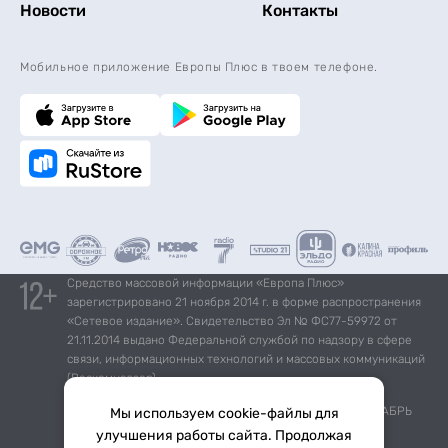
Новости
Контакты
Мобильное приложение Европы Плюс в твоем телефоне.
Средство массовой информации «Европа Плюс»
зарегистрировано 21 ноября 2014 г. в форме распространения
«Сетевое издание». Свидетельство Эл № ФС77-59972 от
21.11.2014 выдано Федеральной службой по надзору в сфере
связи, информационных технологий и массовых коммуникаций
(Роскомнадзор).
*Mediascope, Radio Index – РОССИЯ 100К+, ИЮЛЬ - ДЕКАБРЬ
Мы используем cookie-файлы для
2025 г., AQH Share, население 12+
улучшения работы сайта. Продолжая