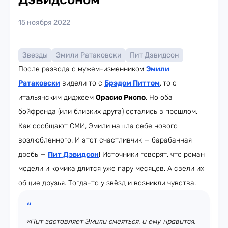
15 ноября 2022
Звезды
Эмили Ратаковски
Пит Дэвидсон
После развода с мужем-изменником
Эмили
Ратаковски
видели то с
Брэдом Питтом
,
то с
итальянским диджеем
Орасио Риспо
. Но оба
бойфренда (или близких друга) остались в прошлом.
Как сообщают СМИ, Эмили нашла себе нового
возлюбленного. И этот счастливчик — барабанная
дробь —
Пит Дэвидсон
! Источники говорят, что роман
модели и комика длится уже пару месяцев. А свели их
общие друзья. Тогда-то у звёзд и возникли чувства.
«Пит заставляет Эмили смеяться, и ему нравится,