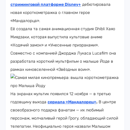
стриминговой платформе Disney+
дебютировала
новая короткометражка о главном герое
«Мандалорца».
Её создала та самая анимационная студия Ghibli Хаяо
Миядзаки, которая выпустила культовые аниме
«Ходячий замок» и «Унесенные призраками».
Совместно с компанией Джорджа Лукаса Lucafilm она
разработала короткий мультфильм о малыше Йоде в
рамках киновселенной «Звёздных воин».
На экранах мультик появился 12 ноября — в третью
годовщину выхода
сериала «Мандалорец»
.
В центре
своеобразного подарка фанатам — их любимый
персонаж, молчаливый герой Грогу, обладающий силой
телепатии. Неофициально героя назвали Малышом