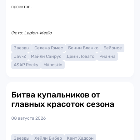
проектов.
Фото: Legion-Media
Звезды
Селена Гомес
Бенни Бланко
Бейонсе
Jay-Z
Майли Сайрус
Деми Ловато
Рианна
A$AP Rocky
Måneskin
Битва купальников от
главных красоток сезона
08 августа 2026
Звезды
Хейли Бибер
Кейт Хадсон