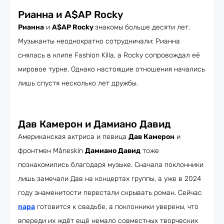
Рианна и A$AP Rocky
Рианна
и
A$AP Rocky
знакомы больше десяти лет.
Музыканты неоднократно сотрудничали: Рианна
снялась в клипе Fashion Killa, а Rocky сопровождал её
мировое турне. Однако настоящие отношения начались
лишь спустя несколько лет дружбы.
Дав Камерон и Дамиано Давид
Американская актриса и певица
Дав Камерон
и
фронтмен Måneskin
Дамиано Давид
тоже
познакомились благодаря музыке. Сначала поклонники
лишь замечали Дав на концертах группы, а уже в 2024
году знаменитости перестали скрывать роман. Сейчас
пара
готовится к свадьбе, а поклонники уверены, что
впереди их ждёт ещё немало совместных творческих