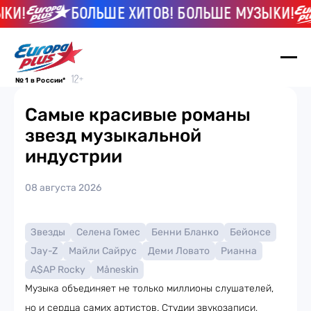
И!
БОЛЬШЕ ХИТОВ! БОЛЬШЕ МУЗЫКИ!
№ 1 в России*
Самые красивые романы
звезд музыкальной
индустрии
08 августа 2026
Звезды
Селена Гомес
Бенни Бланко
Бейонсе
Jay-Z
Майли Сайрус
Деми Ловато
Рианна
A$AP Rocky
Måneskin
Музыка объединяет не только миллионы слушателей,
но и сердца самих артистов. Студии звукозаписи,