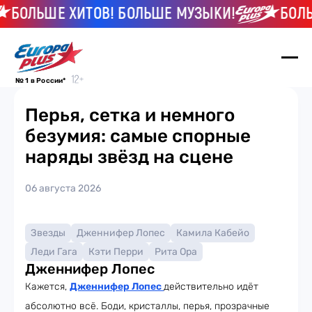
БОЛЬШЕ ХИТОВ! БОЛЬШЕ МУЗЫКИ!
БОЛЬШ
№ 1 в России*
Перья, сетка и немного
безумия: самые спорные
наряды звёзд на сцене
06 августа 2026
Звезды
Дженнифер Лопес
Камила Кабейо
Леди Гага
Кэти Перри
Рита Ора
Дженнифер Лопес
Кажется,
Дженнифер Лопес
действительно идёт
абсолютно всё. Боди, кристаллы, перья, прозрачные