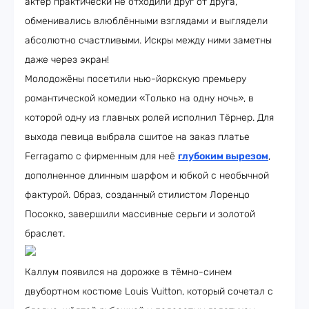
актёр практически не отходили друг от друга,
обменивались влюблёнными взглядами и выглядели
абсолютно счастливыми. Искры между ними заметны
даже через экран!
Молодожёны посетили нью-йоркскую премьеру
романтической комедии «Только на одну ночь», в
которой одну из главных ролей исполнил Тёрнер. Для
выхода певица выбрала сшитое на заказ платье
Ferragamo с фирменным для неё
глубоким вырезом
,
дополненное длинным шарфом и юбкой с необычной
фактурой. Образ, созданный стилистом Лоренцо
Посокко, завершили массивные серьги и золотой
браслет.
Каллум появился на дорожке в тёмно-синем
двубортном костюме Louis Vuitton, который сочетал с