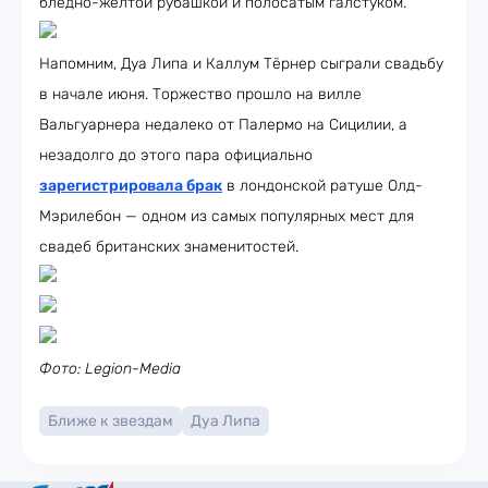
бледно-жёлтой рубашкой и полосатым галстуком.
Напомним, Дуа Липа и Каллум Тёрнер сыграли свадьбу
в начале июня. Торжество прошло на вилле
Вальгуарнера недалеко от Палермо на Сицилии, а
незадолго до этого пара официально
зарегистрировала брак
в лондонской ратуше Олд-
Мэрилебон — одном из самых популярных мест для
свадеб британских знаменитостей.
Фото: Legion-Media
Ближе к звездам
Дуа Липа