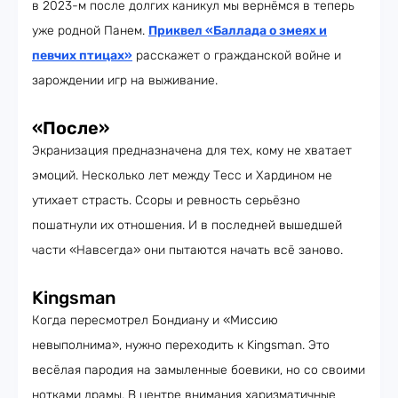
в 2023-м после долгих каникул мы вернёмся в теперь
уже родной Панем.
Приквел «Баллада о змеях и
певчих птицах»
расскажет о гражданской войне и
зарождении игр на выживание.
«После»
Экранизация предназначена для тех, кому не хватает
эмоций. Несколько лет между Тесс и Хардином не
утихает страсть. Ссоры и ревность серьёзно
пошатнули их отношения. И в последней вышедшей
части «Навсегда» они пытаются начать всё заново.
Kingsman
Когда пересмотрел Бондиану и «Миссию
невыполнима», нужно переходить к Kingsman. Это
весёлая пародия на замыленные боевики, но со своими
нотками драмы. В центре внимания харизматичные