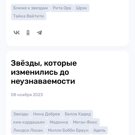
Ближе к звездам
Рита Ора
Шрэк
Тайка Вайтити
Звёзды, которые
изменились до
неузнаваемости
08 ноября 2023
Звезды
Нина Добрев
Белла Хадид
ким кардашьян
Мадонна
Меган Фокс
Линдси Лохан
Милли Бобби Браун
Адель