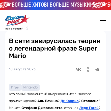
БОЛЬШЕ ХИТОВ! БОЛЬШЕ МУЗЫКИ!
БО
№ 1 в России*
В сети завирусилась теория
о легендарной фразе Super
Mario
10 августа 2023
Игры
Nintendo
Кто самый знаменитый американец итальянского
происхождения?
Аль Пачино
?
ДиКаприо
?
Сталлоне
?
Может,
Стефани Джерманотта
, ставшая
Леди Гагой
?