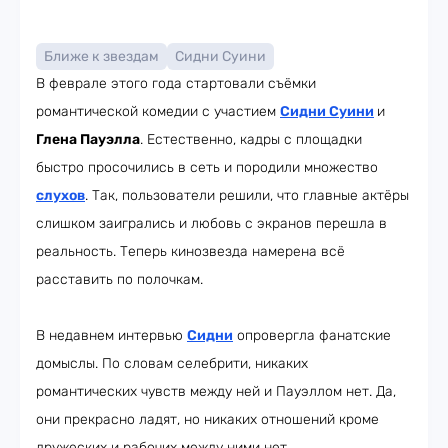
Ближе к звездам
Сидни Суини
В феврале этого года стартовали съёмки
романтической комедии с участием
Сидни Суини
и
Глена Пауэлла
. Естественно, кадры с площадки
быстро просочились в сеть и породили множество
слухов
. Так, пользователи решили, что главные актёры
слишком заигрались и любовь с экранов перешла в
реальность. Теперь кинозвезда намерена всё
расставить по полочкам.
В недавнем интервью
Сидни
опровергла фанатские
домыслы. По словам селебрити, никаких
романтических чувств между ней и Пауэллом нет. Да,
они прекрасно ладят, но никаких отношений кроме
дружеских и рабочих между ними нет.