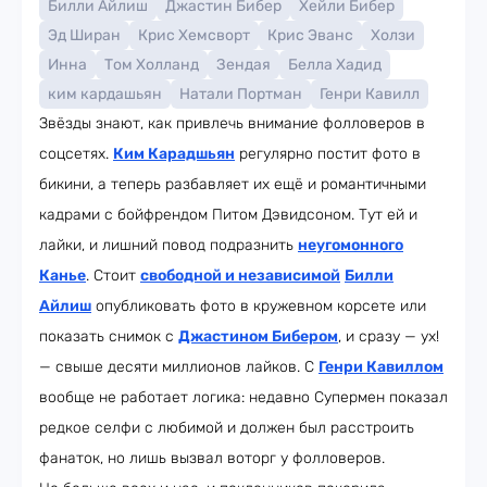
Билли Айлиш
Джастин Бибер
Хейли Бибер
Эд Ширан
Крис Хемсворт
Крис Эванс
Холзи
Инна
Том Холланд
Зендая
Белла Хадид
ким кардашьян
Натали Портман
Генри Кавилл
Звёзды знают, как привлечь внимание фолловеров в
соцсетях.
Ким Карадшьян
регулярно постит фото в
бикини, а теперь разбавляет их ещё и романтичными
кадрами с бойфрендом Питом Дэвидсоном. Тут ей и
лайки, и лишний повод подразнить
неугомонного
Канье
. Стоит
свободной и независимой
Билли
Айлиш
опубликовать фото в кружевном корсете или
показать снимок с
Джастином Бибером
, и сразу — ух!
— свыше десяти миллионов лайков. С
Генри Кавиллом
вообще не работает логика: недавно Супермен показал
редкое селфи с любимой и должен был расстроить
фанаток, но лишь вызвал воторг у фолловеров.