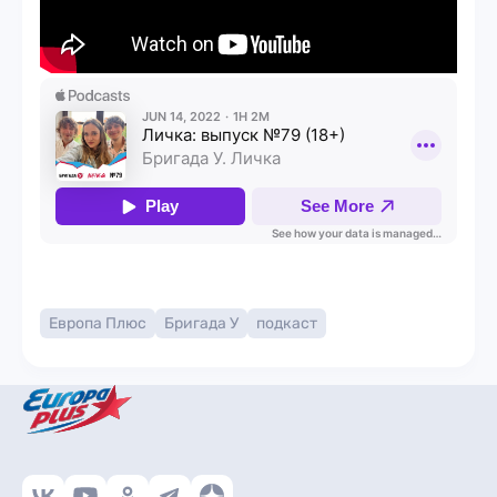
Европа Плюс
Бригада У
подкаст