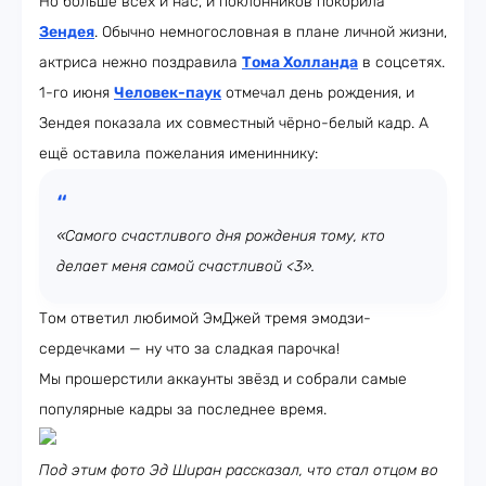
Но больше всех и нас, и поклонников покорила
Зендея
. Обычно немногословная в плане личной жизни,
актриса нежно поздравила
Тома Холланда
в соцсетях.
1-го июня
Человек-паук
отмечал день рождения, и
Зендея показала их совместный чёрно-белый кадр. А
ещё оставила пожелания имениннику:
«Самого счастливого дня рождения тому, кто
делает меня самой счастливой <3».
Том ответил любимой ЭмДжей тремя эмодзи-
сердечками — ну что за сладкая парочка!
Мы прошерстили аккаунты звёзд и собрали самые
популярные кадры за последнее время.
Под этим фото Эд Ширан рассказал, что стал отцом во