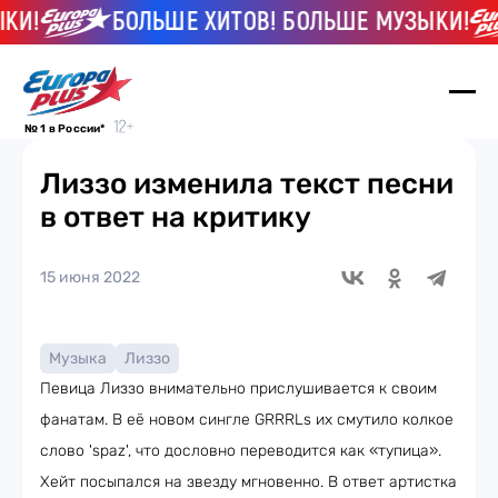
И!
БОЛЬШЕ ХИТОВ! БОЛЬШЕ МУЗЫКИ!
№ 1 в России*
Лиззо изменила текст песни
в ответ на критику
15 июня 2022
Музыка
Лиззо
Певица Лиззо внимательно прислушивается к своим
фанатам. В её новом сингле GRRRLs их смутило колкое
слово 'spaz', что дословно переводится как «тупица».
Хейт посыпался на звезду мгновенно. В ответ артистка