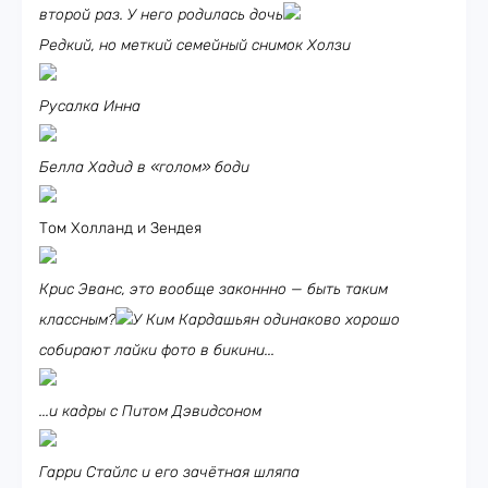
второй раз. У него родилась дочь
Редкий, но меткий семейный снимок Холзи
Русалка Инна
Белла Хадид в «голом» боди
Том Холланд и Зендея
Крис Эванс, это вообще законнно — быть таким
классным?
У Ким Кардашьян одинаково хорошо
собирают лайки фото в бикини...
...и кадры с Питом Дэвидсоном
Гарри Стайлс и его зачётная шляпа