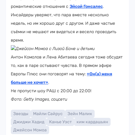
романтические отношения с
Эйсой Гонсалес
.
Инсайдеры уверяют, что пара вместе несколько
недель, но им хорошо друг с другом. И даже частые
съёмки не мешают им видеться и весело проводить
время.
Джейсон Момоа с Лизой Боне и детьми
Антон Комолов и Лена Абитаева сегодня тоже обсудят
то, как в паре остывают чувства. В прямом эфире
Европы Плюс они поговорят на тему:
«Он(а) меня
больше не хочет»
.
Не пропусти шоу РАШ с 20:00 до 22:00!
Фото: Getty Images, соцсети
Звезды
Майли Сайрус
Зейн Малик
Джиджи Хадид
Канье Уэст
ким кардашьян
Джейсон Момоа