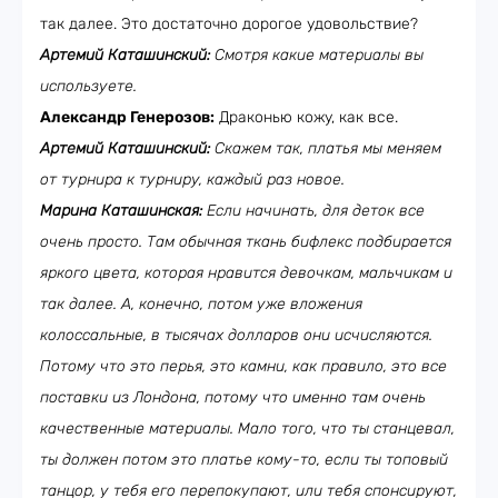
так далее. Это достаточно дорогое удовольствие?
Артемий Каташинский:
Смотря какие материалы вы
используете.
Александр Генерозов:
Драконью кожу, как все.
Артемий Каташинский:
Скажем так, платья мы меняем
от турнира к турниру, каждый раз новое.
Марина Каташинская:
Если начинать, для деток все
очень просто. Там обычная ткань бифлекс подбирается
яркого цвета, которая нравится девочкам, мальчикам и
так далее. А, конечно, потом уже вложения
колоссальные, в тысячах долларов они исчисляются.
Потому что это перья, это камни, как правило, это все
поставки из Лондона, потому что именно там очень
качественные материалы. Мало того, что ты станцевал,
ты должен потом это платье кому-то, если ты топовый
танцор, у тебя его перепокупают, или тебя спонсируют,