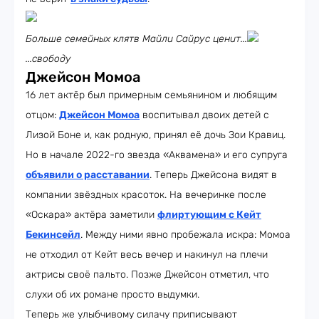
Больше семейных клятв Майли Сайрус ценит...
...свободу
Джейсон Момоа
16 лет актёр был примерным семьянином и любящим
отцом:
Джейсон Момоа
воспитывал двоих детей с
Лизой Боне и, как родную, принял её дочь Зои Кравиц.
Но в начале 2022-го звезда «Аквамена» и его супруга
объявили о расставании
. Теперь Джейсона видят в
компании звёздных красоток. На вечеринке после
«Оскара» актёра заметили
флиртующим с Кейт
Бекинсейл
. Между ними явно пробежала искра: Момоа
не отходил от Кейт весь вечер и накинул на плечи
актрисы своё пальто. Позже Джейсон отметил, что
слухи об их романе просто выдумки.
Теперь же улыбчивому силачу приписывают