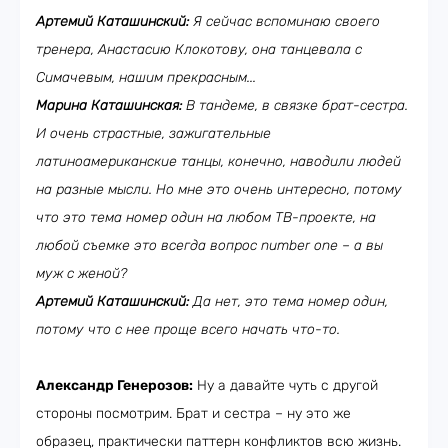
Артемий Каташинский:
Я сейчас вспоминаю своего
тренера, Анастасию Клокотову, она танцевала с
Симачевым, нашим прекрасным...
Марина Каташинская:
В тандеме, в связке брат-сестра.
И очень страстные, зажигательные
латиноамериканские танцы, конечно, наводили людей
на разные мысли. Но мне это очень интересно, потому
что это тема номер один на любом ТВ-проекте, на
любой съемке это всегда вопрос
number
one
– а вы
муж с женой?
Артемий Каташинский:
Да нет, это тема номер один,
потому что с нее проще всего начать что-то.
Александр Генерозов:
Ну а давайте чуть с другой
стороны посмотрим. Брат и сестра – ну это же
образец, практически паттерн конфликтов всю жизнь.