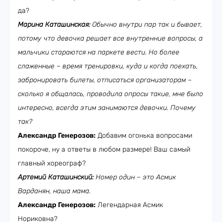
да?
Марина Каташинская:
Обычно внутри пар так и бывает,
потому что девочка решает все внутренние вопросы, а
мальчики стараются на паркете вести. Но более
слаженные – время тренировки, куда и когда поехать,
забронировать билеты, отписаться организаторам –
сколько я общалась, проводила опросы такие, мне было
интересно, всегда этим занимаются девочки. Почему
так?
Александр Генерозов:
Добавим огонька вопросами
покороче, ну а ответы в любом размере! Ваш самый
главный хореограф?
Артемий Каташинский:
Номер один – это Асмик
Варданян, наша мама.
Александр Генерозов:
Легендарная Асмик
Нориковна?