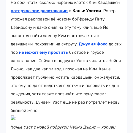
Не сосчитать, сколько нервных клеток Ким Кардашьян
потеряла при расставании
с
Канье Уэстом
. Рэпер
угрожал расправой её новому бойфренду Питу
Дэвидсону и даже снял на эту тему клип. Ещё Йе
пытается найти замену Ким и встречается с
девушками, похожими на супругу:
Джулия Фокс
до сих
пор
не может ему простить
быстрое и грубое
расставание. Сейчас в подругах Уэста числится Чейни
Джонс, как две капли воды похожая на Ким. Канье
продолжает публично мстить Кардашьян: он жалуется,
что ему не дают видеться с детьми и посещать их дни
рождения, хотя позже признаёт, что приукрасил
реальность. Думаем, Уэст ещё не раз потреплет нервы
бывшей жене.
Канье Уэст с новой подругой Чейни Джонс — копией