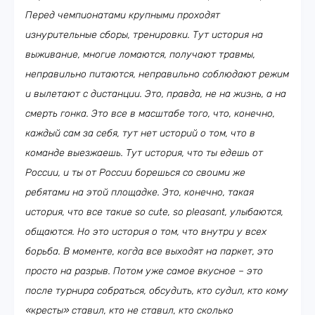
Перед чемпионатами крупными проходят
изнурительные сборы, тренировки. Тут история на
выживание, многие ломаются, получают травмы,
неправильно питаются, неправильно соблюдают режим
и вылетают с дистанции. Это, правда, не на жизнь, а на
смерть гонка. Это все в масштабе того, что, конечно,
каждый сам за себя, тут нет историй о том, что в
команде выезжаешь. Тут история, что ты едешь от
России, и ты от России борешься со своими же
ребятами на этой площадке. Это, конечно, такая
история, что все такие
so
cute
,
so
pleasant
, улыбаются,
общаются. Но это история о том, что внутри у всех
борьба. В моменте, когда все выходят на паркет, это
просто на разрыв. Потом уже самое вкусное – это
после турнира собраться, обсудить, кто судил, кто кому
«кресты» ставил, кто не ставил, кто сколько