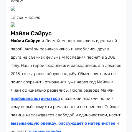
Хадид...
...а так — после
Майли Сайрус
Майли Сайрус
и Лиам Хемсворт казались идеальной
парой. Актёры познакомились и влюбились друг в
друга на съёмках фильма «Последняя песня» в 2008
году. Наши герои сходились и расходились, а в декабре
2018-го сыграли тайную свадьбу. Обмен клятвами не
помог сохранить отношения: уже через год Майли и
Лиам официально развелись. После развода Майли
пробовала встречаться
с разными людьми, но ни к
чему серьёзному эти романы так и не привели. Сейчас
певица наслаждается свободой и одиночеством, носит
вызывающую одежду
,
рассуждает о материнстве
и
не верит
в знаки судьбы
.