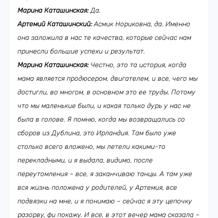
Марина Каташинская:
Да.
Артемий Каташинский:
Асмик Нориковна, да. Именно
она заложила в нас те качества, которые сейчас нам
принесли большие успехи и результат.
Марина Каташинская:
Честно, это та история, когда
мама является продюсером, двигателем, и все, чего мы
достигли, во многом, в основном это ее труды. Потому
что мы маленькие были, и какая только дурь у нас не
была в голове. Я помню, когда мы возвращались со
сборов из Дублина, это Ирландия. Там было уже
столько всего вложено, мы летели какими-то
перекладными, и я выдала, видимо, после
переутомления – все, я заканчиваю танцы. А там уже
вся жизнь положена у родителей, у Артемия, все
подвязки на мне, и я понимаю – сейчас я эту цепочку
разорву, фи покажу. И все, в этот вечер мама сказала –