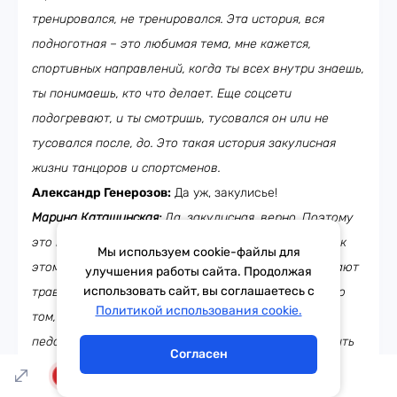
тренировался, не тренировался. Эта история, вся
подноготная – это любимая тема, мне кажется,
спортивных направлений, когда ты всех внутри знаешь,
ты понимаешь, кто что делает. Еще соцсети
подогревают, и ты смотришь, тусовался он или не
тусовался после, до. Это такая история закулисная
жизни танцоров и спортсменов.
Александр Генерозов:
Да уж, закулисье!
Марина Каташинская:
Да, закулисная, верно. Поэтому
это все очень-очень сложно, и немногие относятся к
Мы используем cookie-файлы для
этому, как мы сказали, как к спорту, поэтому получают
улучшения работы сайта. Продолжая
использовать сайт, вы соглашаетесь с
травмы и забывают, что это такое. А у нас история о
Тема дня
Гороскоп
Политикой использования cookie.
том, что у нас и спортивное образование, и
педагогическое. Поэтому мы понимаем, как построить
Согласен
себя, чтобы на долгосрочную перспективу выжить и
LIVE
быть в кондиции такой, что ты можешь сейчас выйти.