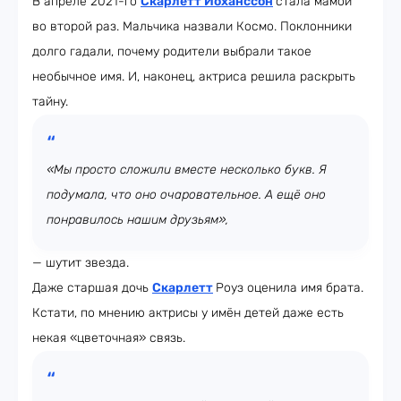
В апреле 2021-го
Скарлетт Йоханссон
стала мамой
во второй раз. Мальчика назвали Космо. Поклонники
долго гадали, почему родители выбрали такое
необычное имя. И, наконец, актриса решила раскрыть
тайну.
«Мы просто сложили вместе несколько букв. Я
подумала, что оно очаровательное. А ещё оно
понравилось нашим друзьям»,
— шутит звезда.
Даже старшая дочь
Скарлетт
Роуз оценила имя брата.
Кстати, по мнению актрисы у имён детей даже есть
некая «цветочная» связь.