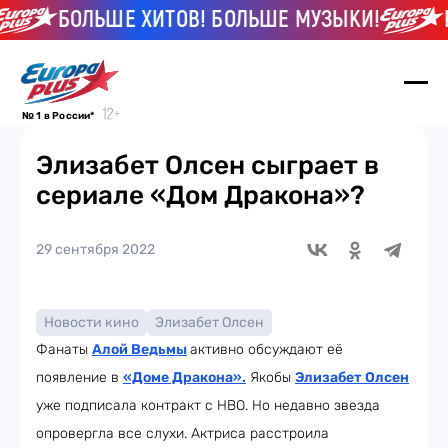
БОЛЬШЕ ХИТОВ! БОЛЬШЕ МУЗЫКИ!
Б
№ 1 в России*
Элизабет Олсен сыграет в
сериале «Дом Дракона»?
29 сентября 2022
Новости кино
Элизабет Олсен
Фанаты
Алой Ведьмы
активно обсуждают её
появление в
«Доме Дракона»
.
Якобы
Элизабет Олсен
уже подписала контракт с HBO. Но недавно звезда
опровергла все слухи. Актриса расстроила