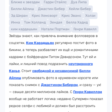
Ближе к звездам
Гарри Стайлс
Дуа Липа
Билли Айлиш
Джастин Бибер
Хейли Бибер
Эд Ширан
Крис Хемсворт
Крис Эванс
Холзи
Инна
Том Холланд
Зендая
Белла Хадид
ким кардашьян
Натали Портман
Генри Кавилл
Звёзды знают, как привлечь внимание фолловеров в
соцсетях.
Ким Карадшьян
регулярно постит фото в
бикини, а теперь разбавляет их ещё и романтичными
кадрами с бойфрендом Питом Дэвидсоном. Тут ей и
лайки, и лишний повод подразнить
неугомонного
Канье
. Стоит
свободной и независимой
Билли
Айлиш
опубликовать фото в кружевном корсете или
показать снимок с
Джастином Бибером
, и сразу — ух!
— свыше десяти миллионов лайков. С
Генри Кавиллом
вообще не работает логика: недавно Супермен показал
редкое селфи с любимой и должен был расстроить