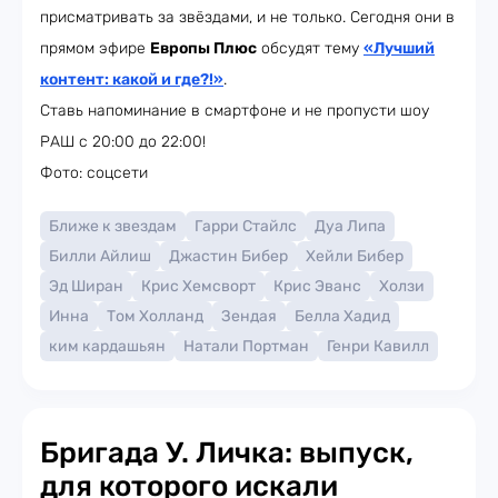
присматривать за звёздами, и не только. Сегодня они в
прямом эфире
Европы Плюс
обсудят тему
«Лучший
контент: какой и где?!»
.
Ставь напоминание в смартфоне и не пропусти шоу
РАШ с 20:00 до 22:00!
Фото: соцсети
Ближе к звездам
Гарри Стайлс
Дуа Липа
Билли Айлиш
Джастин Бибер
Хейли Бибер
Эд Ширан
Крис Хемсворт
Крис Эванс
Холзи
Инна
Том Холланд
Зендая
Белла Хадид
ким кардашьян
Натали Портман
Генри Кавилл
Бригада У. Личка: выпуск,
для которого искали