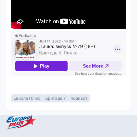
Европа Плюс
Бригада У
подкаст