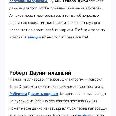
эпатажным образам
— у
Ани Тейлор-Джой
есть все
данные для того, чтобы привлечь внимание зрителей.
Актриса может мастерски вжиться в любую роль: от
ведьмы до шахматистки. Причём каждое амплуа она
исполняет со своим особым шармом. В общем, таланту
и харизме
звезды
можно только завидовать!
Роберт Дауни-младший
«Гений, миллиардер, плейбой, филантроп», — говорил
Тони Старк. Эти характеристики можно соотнести и с
Робертом Дауни-младшим
. Каждое появление звезды
на публике мгновенно становится популярным. Он
может неожиданно начать кривляться перед папарацци
или внезапно закричать. Иногда юмор
актёра
состоит