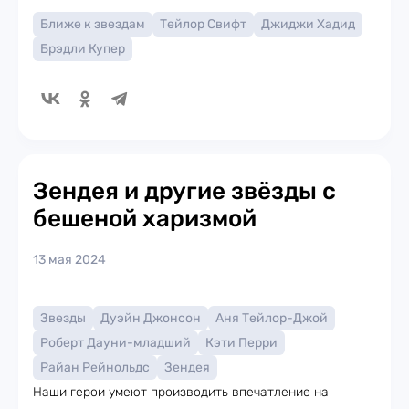
Ближе к звездам
Тейлор Свифт
Джиджи Хадид
Брэдли Купер
Зендея и другие звёзды с
бешеной харизмой
13 мая 2024
Звезды
Дуэйн Джонсон
Аня Тейлор-Джой
Роберт Дауни-младший
Кэти Перри
Райан Рейнольдс
Зендея
Наши герои умеют производить впечатление на