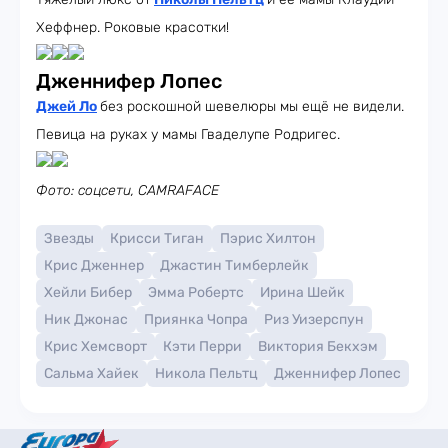
Хеффнер. Роковые красотки!
Дженнифер Лопес
Джей Ло
без роскошной шевелюры мы ещё не видели.
Певица на руках у мамы Гваделупе Родригес.
Фото: соцсети, CAMRAFACE
Звезды
Крисси Тиган
Пэрис Хилтон
Крис Дженнер
Джастин Тимберлейк
Хейли Бибер
Эмма Робертс
Ирина Шейк
Ник Джонас
Приянка Чопра
Риз Уизерспун
Крис Хемсворт
Кэти Перри
Виктория Бекхэм
Сальма Хайек
Никола Пельтц
Дженнифер Лопес