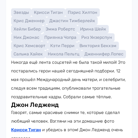
Звезды
Крисси Тиган
Пэрис Хилтон
Крис Дженнер
Джастин Тимберлейк
Хейли Бибер
Эмма Робертс
Ирина Шейк
Ник Джонас
Приянка Чопра
Риз Уизерспун
Крис Хемсворт
Кэти Перри
Виктория Бекхэм
Сальма Хайек
Никола Пельтц
Дженнифер Лопес
Никогда ещё лента соцсетей не была такой милой! Это
постарались герои нашей сегодняшней подборки. 12
мая прошёл Международный день матери, и селебрити,
следуя всем традициям, опубликовали трогательные
поздравительные кадры. Собрали самые тёплые.
Джон Ледженд
Говорят, самые красивые снимки те, которые сделал
любящий человек. Взгляни на эти домашние фото
Крисси Тиган
и убедись в этом! Джон Ледженд очень