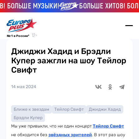
БОЛЬШЕ МУЗЫКИ!
БОЛЬШЕ ХИТОВ! БОЛЬШ
№ 1 в России*
Джиджи Хадид и Брэдли
Купер зажгли на шоу Тейлор
Свифт
14 мая 2024
Ближе к звездам
Тейлор Свифт
Джиджи Хадид
Брэдли Купер
Мы уже привыкли, что ни один концерт
Тейлор Свифт
не обходится без
звёздных зрителей
. В этот раз шоу