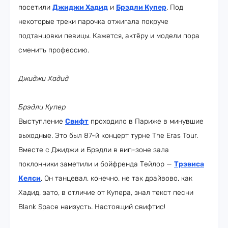
посетили
Джиджи Хадид
и
Брэдли Купер
. Под
некоторые треки парочка отжигала покруче
подтанцовки певицы. Кажется, актёру и модели пора
сменить профессию.
Джиджи Хадид
Брэдли Купер
Выступление
Свифт
проходило в Париже в минувшие
выходные. Это был 87-й концерт турне The Eras Tour.
Вместе с Джиджи и Брэдли в вип-зоне зала
поклонники заметили и бойфренда Тейлор —
Трэвиса
Келси
. Он танцевал, конечно, не так драйвово, как
Хадид, зато, в отличие от Купера, знал текст песни
Blank Space наизусть. Настоящий свифтис!