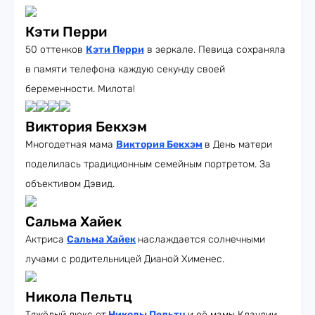
Кэти Перри
50 оттенков
Кэти Перри
в зеркале. Певица сохраняла
в памяти телефона каждую секунду своей
беременности. Милота!
Виктория Бекхэм
Многодетная мама
Виктория Бекхэм
в День матери
поделилась традиционным семейным портретом. За
объективом Дэвид.
Сальма Хайек
Актриса
Сальма Хайек
наслаждается солнечными
лучами с родительницей Дианой Хименес.
Никола Пельтц
Тяжёлый люкс от
Николы Пельтц
и её мамы Клаудии