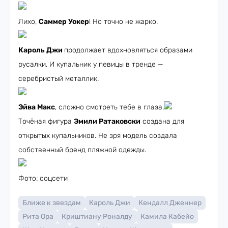
Лихо,
Саммер Уокер
! Но точно не жарко.
Кароль Джи
продолжает вдохновляться образами
русалки. И купальник у певицы в тренде —
серебристый металлик.
Эйва Макс
, сложно смотреть тебе в глаза.
Точёная фигура
Эмили Ратаковски
создана для
открытых купальников. Не зря модель создала
собственный бренд пляжной одежды.
Фото: соцсети
Ближе к звездам
Кароль Джи
Кендалл Дженнер
Рита Ора
Криштиану Роналду
Камила Кабейо