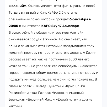
желаний»
. Хочешь увидеть этот фильм раньше всех?
Тогда выигрывай в КиноКайфе 2 билета на
специальный показ, который пройдёт
6 сентября в
20:00
в кинотеатре
КАРО Sky 17 Авиапарк
.
В руках учёной в области литературы Алетейи
оказывается сосуд с Джинном. Но она знает, как
обычно заканчиваются истории с загадыванием трёх
желаний, поэтому не торопится этого делать. А Джинн
рассказывает ей, как на протяжении 3000 лет его
хозяева так и не успевали его освободить. Знакомство
героев позволит обоим посмотреть на мир по-новому и
подарить им куда большее, чем они могли пожелать… В
главных ролях – Тильда Суинтон и Идрис Эльба.
Режиссёром стал Джордж Миллер, снимавший
франшизы «Безумный Макс», «Делай ноги» и другие
картины.