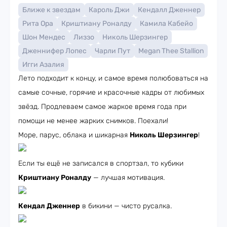
Ближе к звездам
Кароль Джи
Кендалл Дженнер
Рита Ора
Криштиану Роналду
Камила Кабейо
Шон Мендес
Лиззо
Николь Шерзингер
Дженнифер Лопес
Чарли Пут
Megan Thee Stallion
Игги Азалия
Лето подходит к концу, и самое время полюбоваться на
самые сочные, горячие и красочные кадры от любимых
звёзд. Продлеваем самое жаркое время года при
помощи не менее жарких снимков. Поехали!
Море, парус, облака и шикарная
Николь Шерзингер
!
Если ты ещё не записался в спортзал, то кубики
Криштиану Роналду
— лучшая мотивация.
Кендал Дженнер
в бикини — чисто русалка.