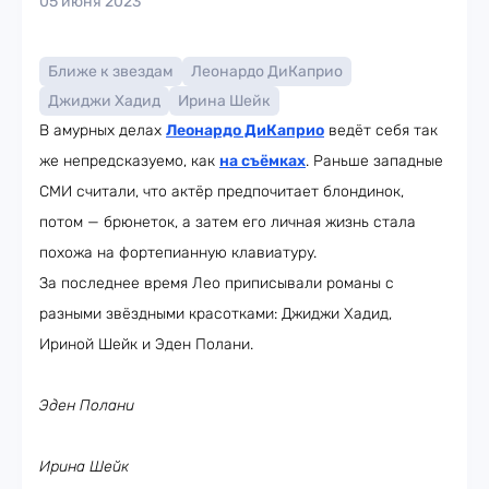
05 июня 2023
Ближе к звездам
Леонардо ДиКаприо
Джиджи Хадид
Ирина Шейк
В амурных делах
Леонардо ДиКаприо
ведёт себя так
же непредсказуемо, как
на съёмках
. Раньше западные
СМИ считали, что актёр предпочитает блондинок,
потом — брюнеток, а затем его личная жизнь стала
похожа на фортепианную клавиатуру.
За последнее время Лео приписывали романы с
разными звёздными красотками: Джиджи Хадид,
Ириной Шейк и Эден Полани.
Эден Полани
Ирина Шейк