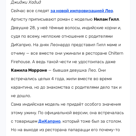
Джиджи Хадид
Сейчас все следят
за новой импровизацией Лео
.
Артисту приписывают роман с моделью
Нилам Гилл
.
Девушке 28, у неё тёмные волосы, индийские корни и,
судя по всему, неплохие отношения с родителями
ДиКаприо. На днях Леонардо представил Гилл маме и
отчиму — все вместе они ужинали в ресторане Chiltern
Firehouse. А ведь такой чести не удостоилась даже
Камила Морроне
— бывшая девушка Лео. Они
встречались целых 4 года, жили вместе во время
карантина, но до знакомства с родителями дело так и
не дошло.
Сама индийская модель не придаёт особого значения
этому ужину. По официальной версии, она встречалась
с товарищем
ДиКаприо
, который тоже был за столом.
Но на выходе из ресторана папарацци его почему-то