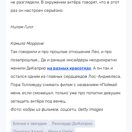
не разглядели. В окружении актёра говорят, что в этот
раз он настроен серьёзно.
Нилам Гилл
Камила Морроне
Так говорили и про прошлые отношения Лео, и про
позапрошлые… Да и раньше инсайдеры неоднократно
женили ДиКаприо
на разных красотках
. А он так и
остался одним из главных сердцеедов Лос-Анджелеса.
Пора Голливуду снимать фильм с названием «Поймай
меня, если сможешь», только уже про попытки девушек
затащить актёра под венец.
Фото: кадры из фильмов, соцсети, Getty Images
Ближе к звездам
Леонардо ДиКаприо
Джиджи Хадид
Ирина Шейк