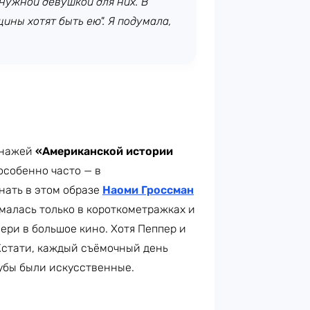
 нужной девушкой для них. В
ины хотят быть ею". Я подумала,
онажей
«Американской истории
 особенно часто — в
знать в этом образе
Наоми Гроссман
ималась только в короткометражках и
вери в большое кино. Хотя Пеппер и
Кстати, каждый съёмочный день
зубы были искусственные.