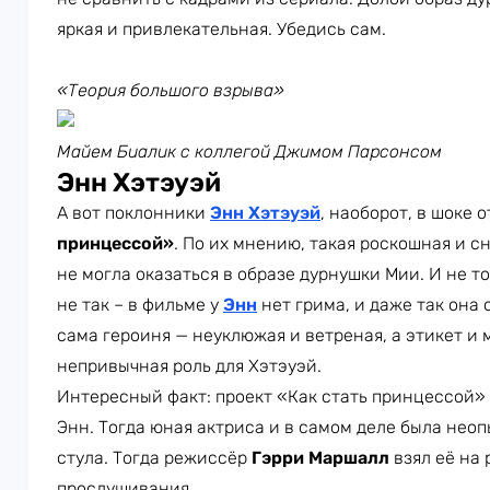
яркая и привлекательная. Убедись сам.
«Теория большого взрыва»
Майем Биалик с коллегой Джимом Парсонсом
Энн Хэтэуэй
А вот поклонники
Энн Хэтэуэй
, наоборот, в шоке 
принцессой»
. По их мнению, такая роскошная и 
не могла оказаться в образе дурнушки Мии. И не т
не так – в фильме у
Энн
нет грима, и даже так она
сама героиня — неуклюжая и ветреная, а этикет и
непривычная роль для Хэтэуэй.
Интересный факт: проект «Как стать принцессой»
Энн. Тогда юная актриса и в самом деле была неоп
стула. Тогда режиссёр
Гэрри Маршалл
взял её на
прослушивания.