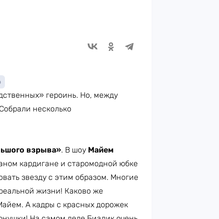
о
ственных» героинь. Но, между
 Собрали несколько
льшого взрыва»
. В шоу
Майем
заном кардигане и старомодной юбке
вать звезду с этим образом. Многие
 реальной жизни! Каково же
Майем. А кадры с красных дорожек
урнушки! На самом деле Биалик очень