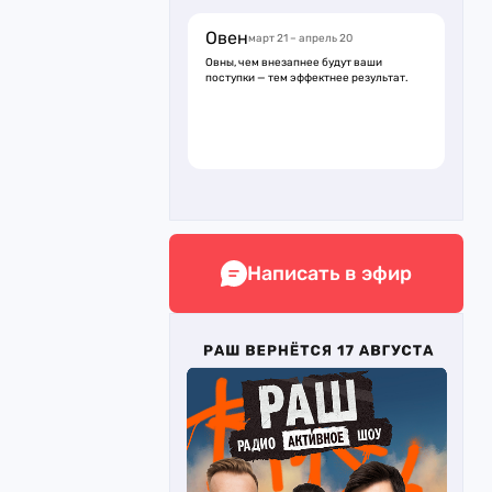
Овен
март 21 – апрель 20
Овны, чем внезапнее будут ваши
поступки — тем эффектнее результат.
Написать в эфир