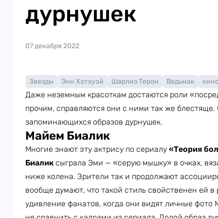
дурнушек
07 декабря 2022
Звезды
Энн Хэтэуэй
Шарлиз Терон
Ведьмак
кин
Даже неземным красоткам достаются роли «посред
прочим, справляются они с ними так же блестяще.
запоминающихся образов дурнушек.
Майем Биалик
Многие знают эту актрису по сериалу
«Теория бо
Биалик
сыграла Эми — «серую мышку» в очках, вя
ниже колена. Зрители так и продолжают ассоцииро
вообще думают, что такой стиль свойственен ей в
удивление фанатов, когда они видят личные фото 
не сравнить с кадрами из сериала. Долой образ д