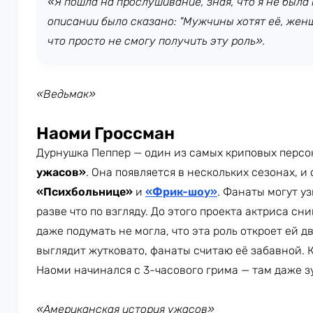
«Я пошла на прослушивание, зная, что я не была
описании было сказано: "Мужчины хотят её, женщ
что просто не смогу получить эту роль».
«Ведьмак»
Наоми Гроссман
Дурнушка Пеппер — один из самых криповых перс
ужасов»
. Она появляется в нескольких сезонах, и
«Психбольнице»
и
«Фрик-шоу»
. Фанаты могут у
разве что по взгляду. До этого проекта актриса сн
даже подумать не могла, что эта роль откроет ей д
выглядит жутковато, фанаты считаю её забавной. 
Наоми начинался с 3-часового грима — там даже 
«Американская история ужасов»