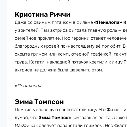
Кристина Риччи
Даже со свиным пятачком в фильме
«Пенелопа»
К
у зрителей. Там актриса сыграла главную роль — д
семейное проклятие. Нос героини станет человече
благородных кровей по-настоящему её полюбит. В
скрыта гримом или компьютерной графикой, так чт
труда. Кстати, накладной пятачок крепили к лицу Р
актриса не должна была шевелить ртом.
«Пенелопа»
Эмма Томпсон
Помнишь зловещую воспитательницу МакФи из ф
думай, что
Эмма Томпсон
, сыгравшая её, такая же
МакФи как следует поработали гримёры. Нос «кар