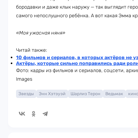
бородавки и даже клык наружу — так выглядит гер
самого непослушного ребёнка. А вот какая Эмма кр
«Моя ужасная няня»
Читай также:
10 фильмов и сериалов, в которых актёров не у
Актёры, которые сильно поправились ради рол
Фото: кадры из фильмов и сериалов, соцсети, архив
Images
Звезды
Энн Хэтэуэй
Шарлиз Терон
Ведьмак
кин