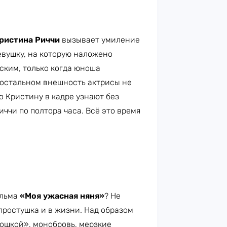
ристина Риччи
вызывает умиление
евушку, на которую наложено
ским, только когда юноша
 остальном внешность актрисы не
о Кристину в кадре узнают без
иччи по полтора часа. Всё это время
ильма
«Моя ужасная няня»
? Не
 простушка и в жизни. Над образом
тошкой», монобровь, мерзкие