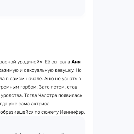
расной уродиной». Её сыграла
Аня
разимую и сексуальную девушку. Но
а в самом начале. Аню не узнать в
громным горбом. Зато потом, став
уродства. Тогда Чалотра появилась
огда уже сама актриса
реобразившейся по сюжету Йеннифэр.